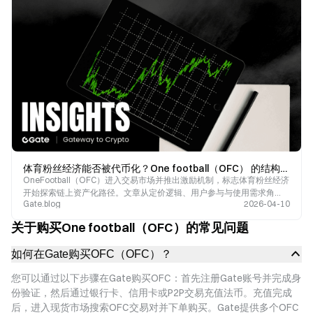
体育粉丝经济能否被代币化？One football（OFC） 的结构性挑战
OneFootball（OFC）进入交易市场并推出激励机制，标志体育粉丝经济
开始探索链上资产化路径。文章从定价逻辑、用户参与与使用需求角
Gate.blog
2026-04-10
度，分析粉丝经济代币化的可行性及其面临的核心约束。
关于购买One football（OFC）的常见问题
如何在Gate购买OFC（OFC）？
您可以通过以下步骤在Gate购买OFC：首先注册Gate账号并完成身
份验证，然后通过银行卡、信用卡或P2P交易充值法币。充值完成
后，进入现货市场搜索OFC交易对并下单购买。Gate提供多个OFC