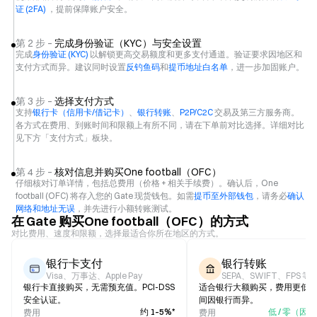
证 (2FA)
，提前保障账户安全。
第 2 步 –
完成身份验证（KYC）与安全设置
完成
身份验证 (KYC)
以解锁更高交易额度和更多支付通道。验证要求因地区和
支付方式而异。建议同时设置
反钓鱼码
和
提币地址白名单
，进一步加固账户。
第 3 步 –
选择支付方式
支持
银行卡（信用卡/借记卡）
、
银行转账
、
P2P/C2C
交易及第三方服务商。
各方式在费用、到账时间和限额上有所不同，请在下单前对比选择。详细对比
见下方「支付方式」板块。
第 4 步 –
核对信息并购买One football（OFC）
仔细核对订单详情，包括总费用（价格 + 相关手续费）。确认后，One
football (OFC) 将存入您的 Gate 现货钱包。如需
提币至外部钱包
，请务必
确认
网络和地址无误
，并先进行小额转账测试。
在 Gate 购买One football（OFC）的方式
对比费用、速度和限额，选择最适合你所在地区的方式。
银行卡支付
银行转账
Visa、万事达、Apple Pay
SEPA、SWIFT、FPS 等
银行卡直接购买，无需预充值。PCI-DSS
适合银行大额购买，费用更低
安全认证。
间因银行而异。
约 1–5%*
低 / 零（因
费用
费用