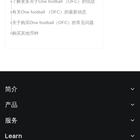
了解更多关于One football （OFC）的信息
有关One football （OFC）的最新动态
关于购买One football（OFC）的常见问题
购买其他币种
简介
关于我们
产品
职业机会
C2C
服务
新闻中心
闪兑与大宗交易
VIP 权益
F1 红牛车队官方赞助商
Learn
现货交易