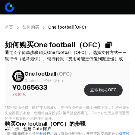
首页
如何购买
One football (OFC)
如何购买One football（OFC）
通过 4 个简单步骤购买One football（OFC）。选择支付方式——
银行卡（通常最快）、银行转账（费用可能更低但到账更慢）或
P2P/C2C（选择更多但诈骗风险更高）——然后核对总费用（通道
费 + 价差），按需完成 KYC，并开启 2FA 保护账户。可用性、限
One football
(
OFC
)
额、费用和到账时间因地区和服务商而异。
One football价格（24h）
¥0.065633
立即购买 OFC
+3.62%
*
加密货币价格可能存在大幅波动。您的投资价值可能上涨或下跌，且您可能损
失全部投资本金。您须对自身投资决策承担全部责任，Gate 对您因交易而遭受
的任何损失概不承担任何责任。
购买One football（OFC）的步骤
第 1 步 –
创建 Gate 账户
使用邮箱或手机号
注册账户
。请设置高强度密码，并在首次交易前开启
双重验