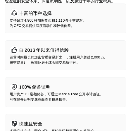
实合约地址。
经验证的安全体系、深度流动性，以及超过十年的行业积累。
丰富的币种选择
去中心化交易所（DEX）
支持超过 4,900 种加密货币和 2,220 多个交易对。
无需中间方的点对点交易。DEX 通过智能合约在链上执行兑换，无
为 OFC 交易提供深度流动性和较低价差。
需注册或身份验证。连接兼容钱包，选择代币对，设置滑点容差后
确认兑换即可。请注意交易需支付 Gas 费，且因流动性差异，价格
可能与中心化市场有所不同。大部分 DEX 活动发生在以太坊、BNB
Chain、Polygon 等 EVM 兼容链上。
自 2013 年以来值得信赖
运营时间最长的加密货币交易所之一，注册用户超过 2,000 万。
按交易量计，长期位居全球头部交易所行列。
100% 储备证明
用户资产 1:1 足额储备，可通过 Merkle Tree 公开审计验证。
可在储备证明专属页面查看最新报告。
快速且安全
多种充提方式，配合 2FA、反钓鱼码和提币白名单保护。