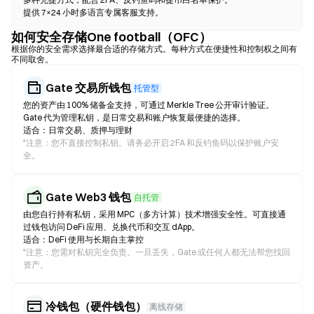
提供 7×24 小时多语言专属客服支持。
如何安全存储One football（OFC）
根据你的安全需求选择最合适的存储方式。每种方式在便捷性和控制权之间有
不同取舍。
Gate 交易所钱包
托管型
您的资产由 100% 储备金支持，可通过 Merkle Tree 公开审计验证。
Gate 代为管理私钥，是日常交易和账户恢复最便捷的选择。
适合：日常交易、质押与理财
*
注意：您不直接控制私钥。请务必开启 2FA 和反钓鱼码以保护账户安
全。
Gate Web3 钱包
自托管
由您自行持有私钥，采用 MPC（多方计算）技术增强安全性。可直接通
过钱包访问 DeFi 应用、兑换代币和交互 dApp。
适合：DeFi 使用与长期自主掌控
*
注意：您需对私钥完全负责。一旦丢失，Gate 或任何人都无法帮您找回
资产。
冷钱包（硬件钱包）
离线存储