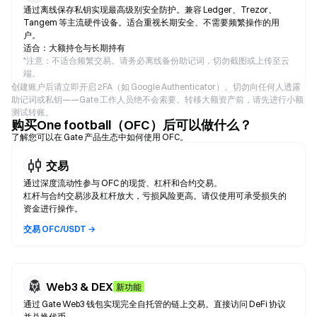
通过离线保存私钥实现最高级别安全防护。兼容 Ledger、Trezor、
Tangem 等主流硬件设备。适合重视长期安全、不需要频繁操作的用
户。
适合：大额持仓与长期持有
*
注意：不适合频繁交易。请务必离线备份助记词，切勿截图或上传至云
端。
创建账户后请立即开启 2FA（如 Google Authenticator）。切勿向任何人透露
助记词或私钥——Gate 工作人员绝不会索要。转移大额资产前，请先进行小额
测试转账。
购买One football（OFC）后可以做什么？
了解您可以在 Gate 产品生态中如何使用 OFC。
交易
通过深度流动性参与 OFC 的现货、杠杆和合约交易。
杠杆与合约交易涉及杠杆放大，亏损风险更高。请仅使用可承受损失的
资金进行操作。
交易 OFC/USDT →
Web3 & DEX
新功能
通过 Gate Web3 钱包实现完全自托管的链上交易。直接访问 DeFi 协议
并兑换代币。