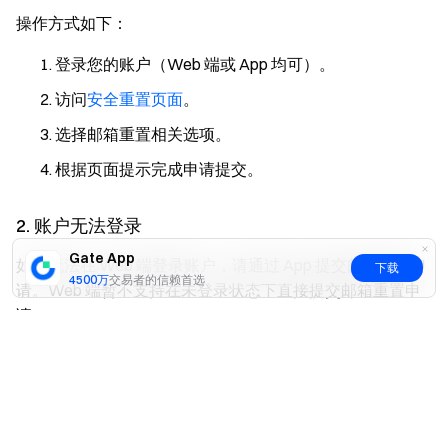
操作方式如下：
登录您的账户（Web 端或 App 均可）。
访问
安全重置页面
。
选择邮箱重置相关选项。
根据页面提示完成申请提交。
2. 账户无法登录
Gate App
如您无法在 Web 端登录账户，请通过 App 提交邮箱重置申
下载
4500万
交易者的信赖首选
请。Web 端暂不支持在未登录状态下直接提交邮箱重置申
请。
是
否
请按照以下步骤操作：
打开 Gate App。
输入邮箱、用户名或手机号及密码，点击登录。