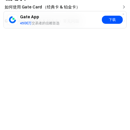
如何使用 Gate Card （经典卡 & 铂金卡）
Gate App
下载
Gate Card （经典卡 & 铂金卡）常见问题
4500万
交易者的信赖首选
如何申请 Gate Card（经典卡 & 铂金卡）
是
否
立即注册，最高可领 $10,000 迎新奖励
注册
这篇文章对您是否有帮助？
是
否