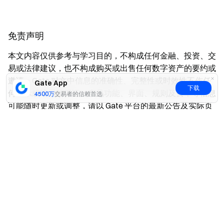
免责声明
本文内容仅供参考与学习目的，不构成任何金融、投资、交
易或法律建议，也不构成购买或出售任何数字资产的要约或
邀请。Gate 对文中信息的准确性、完整性或时效性不作任
Gate App
下载
何明示或暗示的保证。产品功能、界面、规则及费率等信息
4500万
交易者的信赖首选
可能随时更新或调整，请以 Gate 平台的最新公告及实际页
面展示为准。
是
否
数字资产投资涉及高风险，价格可能出现大幅波动，您可能
损失全部投入资金。请在充分了解相关风险的基础上，根据
自身财务状况和风险承受能力谨慎决策。如有需要，建议您
咨询独立的专业财务或法律顾问。
有关更多风险信息，请参阅 Gate
《风险警示》
及
《用户协
议》
。