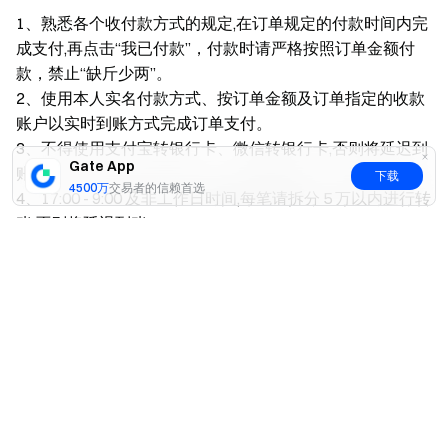
1、熟悉各个收付款方式的规定,在订单规定的付款时间内完
成支付,再点击“我已付款”，付款时请严格按照订单金额付
款，禁止“缺斤少两”。
2、使用本人实名付款方式、按订单金额及订单指定的收款
账户以实时到账方式完成订单支付。
3、不得使用支付宝转银行卡、微信转银行卡,否则将延迟到
Gate App
账。
下载
4500万
交易者的信赖首选
4、17:00 - 9:00 及非工作日时间,每笔请拆分 5 万以内进行转
账,否则将延迟到账。
是
否
5、不得备注“数字货币、BTC、比特币”等信息。
6、不得在未经对方同意的情况下,向对方银行卡、支付宝、
微信账户里汇款一分钱进行试卡。
7、商家不得以任何形式参加非法资金的交易，一旦发现永
久禁止交易。
8、发现交易方存在可疑交易行为等情况请及时向客服举
报。
9、当遇到投诉，由于收到商家的付款导致银行卡或其他类