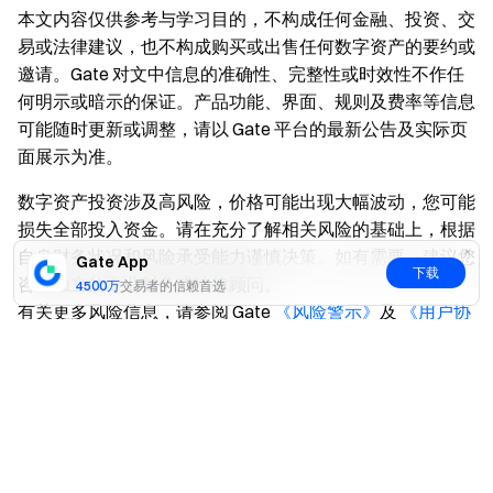
本文内容仅供参考与学习目的，不构成任何金融、投资、交
易或法律建议，也不构成购买或出售任何数字资产的要约或
邀请。Gate 对文中信息的准确性、完整性或时效性不作任
何明示或暗示的保证。产品功能、界面、规则及费率等信息
可能随时更新或调整，请以 Gate 平台的最新公告及实际页
面展示为准。
数字资产投资涉及高风险，价格可能出现大幅波动，您可能
损失全部投入资金。请在充分了解相关风险的基础上，根据
自身财务状况和风险承受能力谨慎决策。如有需要，建议您
Gate App
下载
咨询独立的专业财务或法律顾问。
4500万
交易者的信赖首选
有关更多风险信息，请参阅 Gate
《风险警示》
及
《用户协
议》
。
是
否
相关文章
Gate 交易机器人AI交易赛 - 赢$8,000大奖！