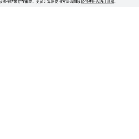
致操作结果存在偏差。
更多计算器使用方法请阅读
如何使用合约计算器
。