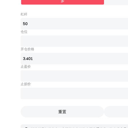
多
杠杆
仓位
开仓价格
止盈价
止损价
重置