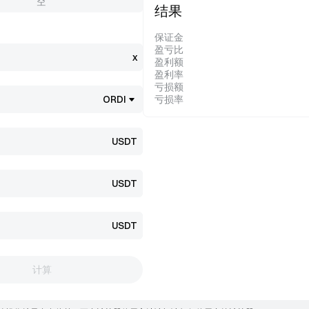
空
结果
保证金
盈亏比
x
盈利额
盈利率
亏损额
ORDI
亏损率
USDT
USDT
USDT
计算