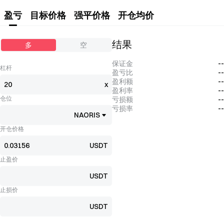
盈亏
目标价格
强平价格
开仓均价
结果
多
空
保证金
--
杠杆
盈亏比
--
盈利额
--
x
盈利率
--
仓位
亏损额
--
亏损率
--
NAORIS
开仓价格
USDT
止盈价
USDT
止损价
USDT