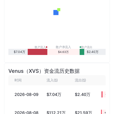
散户净流入
散户流入
散户流出
$7.04万
$2.40万
$4.63万
Venus（XVS）资金流历史数据
时间
流入($)
流出($)
净流
2026-08-09
$7.04万
$2.40万
+$4.
2026-08-08
$112.21万
$21.59万
+$90