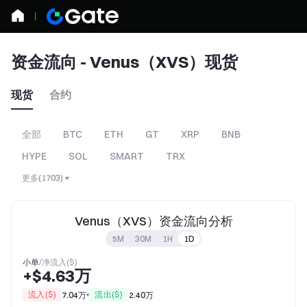
资金流向 - Venus（XVS）现货
现货
合约
全部
BTC
ETH
GT
XRP
BNB
HYPE
SOL
SMART
TRX
更多
(
1703
)
Venus（XVS）资金流向分析
5M
30M
1H
1D
小单
/
净流入($)
+$4.63万
流入($)
流出($)
7.04万
2.40万