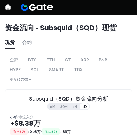
资金流向 - Subsquid（SQD）现货
现货
合约
全部
BTC
ETH
GT
XRP
BNB
HYPE
SOL
SMART
TRX
更多
(
1700
)
Subsquid（SQD）资金流向分析
5M
30M
1H
1D
小单
/
净流入($)
+$8.38万
流入($)
流出($)
10.28万
1.89万