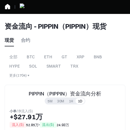
资金流向 - PIPPIN（PIPPIN）现货
现货
合约
全部
BTC
ETH
GT
XRP
BNB
HYPE
SOL
SMART
TRX
更多
(
1704
)
PIPPIN（PIPPIN）资金流向分析
5M
30M
1H
1D
小单
/
净流入($)
+$27.91万
流入($)
流出($)
52.85万
24.93万