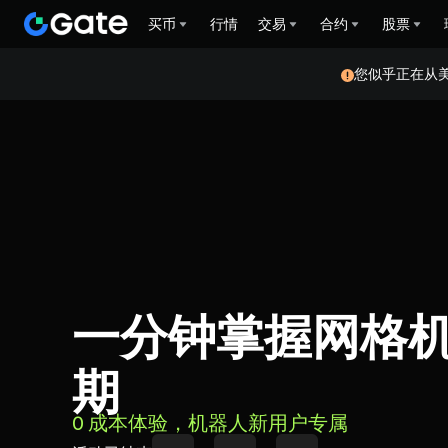
买币
行情
交易
合约
股票
您似乎正在从
一分钟掌握网格
期
0 成本体验，机器人新用户专属