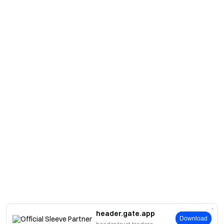
header.gate.app
Download