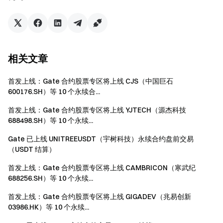
Gate Labs 投资公示
Gate Labs未参与Nacho the Kat (NACHO)投资。
风险提示
相关文章
区块链初创项目，仍处在初级阶段，项目的运营、项
首发上线：Gate 合约股票专区将上线 CJS（中国巨石
目的底层技术、法律法规环境等均可能存在极大的风
600176.SH）等 10 个永续合...
险。
首发上线：Gate 合约股票专区将上线 YJTECH（源杰科技
了解区块链初创项目并对其固有风险进行评估需要掌
688498.SH）等 10 个永续...
握高级的技术和财经知识。
Gate 已上线 UNITREEUSDT（宇树科技）永续合约盘前交易
受到技术、法律法规、市场和其他因素的影响， 您参
（USDT 结算）
与的项目价格可能会剧烈波动，价格可能会大幅降低或
者升高。
首发上线：Gate 合约股票专区将上线 CAMBRICON（寒武纪
688256.SH）等 10 个永续...
可能出现由于项目的底层技术或者Gate交易平台的原
首发上线：Gate 合约股票专区将上线 GIGADEV（兆易创新
因， 您参与的项目可能无法全部或者部分提现。
03986.HK）等 10 个永续...
加密货币项目具有高风险。加密货币价格具有高波动