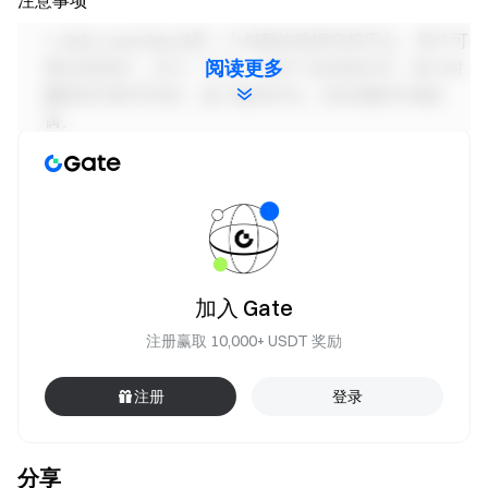
Gate Launchpool是一个创新的质押空投平台，用户可
通过质押GT、BTC、ETH、USDT 及其他代币，每小时
阅读更多
赚取热币新币空投，低门槛高年化，轻松捕获市场机
遇。
参与用户需先完成
身份认证
，以保障您的账户和资产
安全。
请参与时遵守相关活动规则，禁止任何作弊行为，任
何作弊行为将导致取消获奖资格。
如翻译版本与英文版本有任何差异，以英文版本为
加入 Gate
主。
注册赢取 10,000+ USDT 奖励
Gate拥有对本次活动的最终解释权。
本活动与Apple Inc.无关。
注册
登录
英国以及其他受限地区的使用者无法使用全部或部分
服务(包括参与本活动、游戏或竞赛)，有关受限地区的
分享
详细资讯请阅读
User Agreement
。