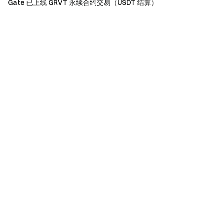
Gate 已上线 GRVT 永续合约交易（USDT 结算）
性。项目方未设置保证金且不提供任何价格承诺和破发
担保。请务必在完全了解风险并能承担风险的情况下参
与，平台强烈提示风险，但无法对投资行为承担担保赔
偿等责任。
Gate团队 2025年4月30日 **加密货币之门** 安全、快捷、
轻松交易超过 4,900 种加密货币 **立即行动**
注册账户
，最
高可领 $10,000 迎新奖励
邀请他人注册
，可获 40% 佣金 **
关注官方渠道**
访问Gate 官网
下载Gate App | 电脑端
关注
X (Twitter)
，获取最新福利
加入Telegram社群
，讨论热点
话题
进入全球社区
，获取最新资讯 **透明度保障**
查看
100% 储备金证明