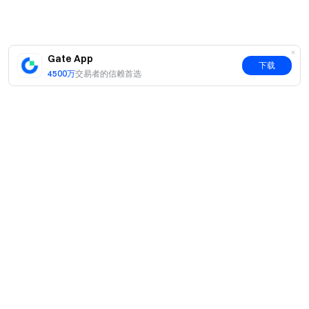
Gate App
下载
4500万
交易者的信赖首选
简介
关于我们
产品
职业机会
C2C
服务
新闻中心
闪兑与大宗交易
VIP 权益
F1 红牛车队官方赞助商