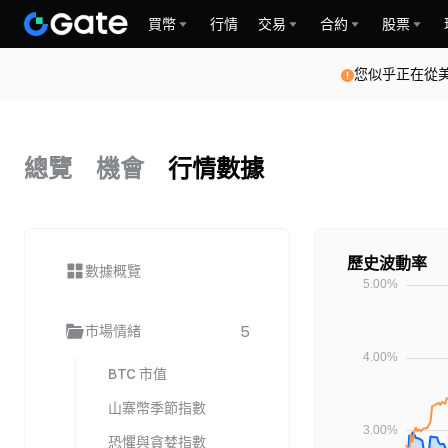
買幣
行情
交易
合約
股票
您似乎正在從
總覽
機會
行情數據
歷史波動率
數據概覽
5
市場情緒
BTC 市值
山寨幣季節指數
恐懼與貪婪指數