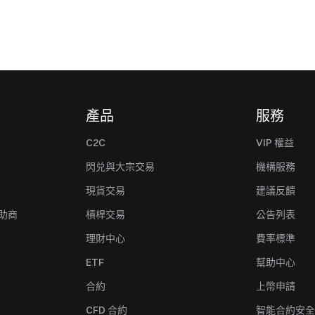
產品
服務
C2C
VIP 權益
閃兑與大宗交易
機構服務
現貨交易
建議反饋
贊助商
槓桿交易
公告列表
理財中心
費率標準
ETF
幫助中心
合約
上幣申請
CFD 合約
智能合約安全