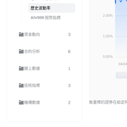
歷史波動率
Ahr999 囤幣指標
3
資金動向
6
合約分析
1
鏈上數據
3
技術指標
2
衡量標的證券在給定
機構數據