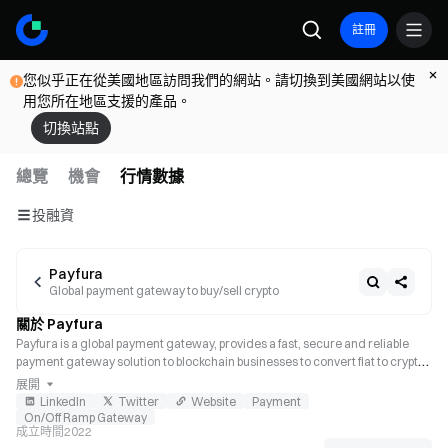
註冊
您似乎正在從美國地區訪問我們的網站。請切換到美國網站以使
用您所在地區支援的產品。
切換站點
總覽
機會
行情數據
投融資
Payfura
Global payment gateway to buy/sell crypto
關於 Payfura
Payfura is a global payment gateway, provides a fast, secure and reliable 
payment gateway solution to blockchain businesses to convert fiat to crypto 
and vice versa.
展開
LinkedIn
Twitter
Website
Payment
On/Off Ramp Gateway
成立時間
2022