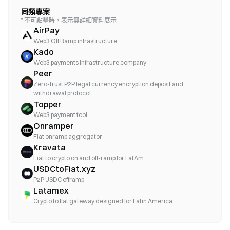
同類專案
* 不可點擊時，表示無詳細資料展示
AirPay
Web3 Off Ramp infrastructure
Kado
Web3 payments infrastructure company
Peer
Zero-trust P2P legal currency encryption deposit and
withdrawal protocol
Topper
Web3 payment tool
Onramper
Fiat onramp aggregator
Kravata
Fiat to crypto on and off-ramp for LatAm
USDCtoFiat.xyz
P2P USDC offramp
Latamex
Crypto to fiat gateway designed for Latin America