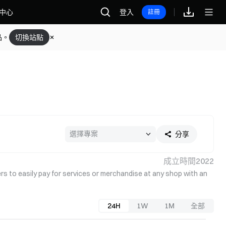
中心
登入
註冊
品。
切換站點
分享
成立時間
2022
rs to easily pay for services or merchandise at any shop with an 
24H
1W
1M
全部