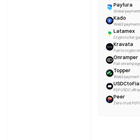
Payfura
Global payment 
Kado
Web3 payments
Latamex
Crypto to fiat 
Kravata
Fiat to crypto 
Onramper
Fiat onramp a
Topper
Web3 payment 
USDCtoFia
P2P USDC offr
Peer
Zero-trust P2P 