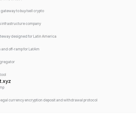
gateway to buy/sell crypto
 infrastructure company
gateway designed for Latin America
on and off-ramp for LatAm
ggregator
tool
t.xyz
amp
legal currency encryption deposit and withdrawal protocol