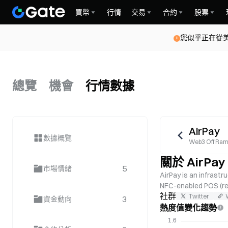
買幣
行情
交易
合約
股票
您似乎正在從
總覽
機會
行情數據
AirPay
數據概覽
Web3 Off Ramp
關於 AirPay
5
市場情緒
AirPay is an infrastr
NFC-enabled POS (ret
社群
Twitter
3
資金動向
熱度值變化趨勢