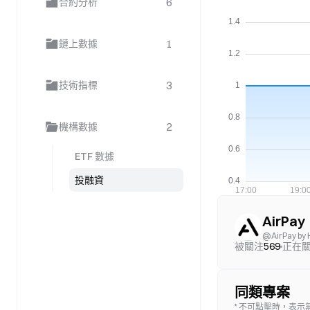
6
合約分析
1
鏈上數據
3
技術指標
2
機構數據
ETF 數據
投融資
AirPay
@
AirPay by
被關注
569
正在
同類專案
* 不可點擊時，表