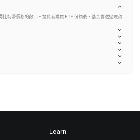
承壓明顯 原油是受海峽局勢影響最直接的資產。市場此前交易的
資產管理公司和家族辦公室正逐漸成為市場定價的主導力量。 來
邏輯是「衝突升級導致供應中斷」——海峽封鎖意味著每日約
Wintermute 當「華爾街」取代「散戶」成為邊際定價者，比特
700萬桶的原油運輸受阻，這一風險溢價在過去數月被持續計入油
得比特幣價格的敞口。投資者購買 ETF 份額後，基金會透過現貨
價格邏輯、波動特徵乃至資產屬性，都在悄然重寫。本文基於
當談判釋放緩和訊號，這一邏輯鏈條開始逆向運轉：衝突升級機
ntermute 報告及鏈上數據，拆解機構化浪潮如何重塑 BTC 的市場
降 → 供應中斷風險下降 → 能
。 機構主導度與波動率變化對比圖 機構主導的耐心資本：為什
BTC 變得「不那麼瘋狂」 傳統認知中，比特幣以高波動性著稱，
其散戶主導的市場結構密切相關。散戶交易行為通常呈現追漲殺
高換手率和情
貨由託管機構保管，投資人無需管理私鑰或錢包。
交所 (NYSE) 的正常交易時段。
之間，直接持有比特幣的成本則來自交易所手續費與可能的託管費。
監管保障，投資人需自行承擔交易所倒閉、駭客攻擊等風險。
陌生的傳統投資人。
時保有加密資產的投資潛力。主要優勢包括：
Learn