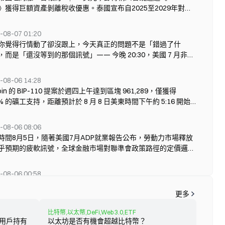
-0.45
東地緣格局。 據金十數據8月7日報導，阿曼已與伊朗達成一項
$48.34萬
409.00
+0.06%
》獲得巨額資產剝離稅收優惠。泰國宣布自2025至2029年對加
-1.22%
協議框架，旨在暫時重新開放荷莫茲海峽。該協議將透過允許商
幣交易免徵資本利得稅以促投資。其他焦點涵蓋Sui主網升級、
由伊朗控制的航線進入波斯灣、再經由阿曼控制的航線駛出，建
PE動態、以及美股走勢與未來數據前瞻。
-0.46
-08-07 01:20
的航運通道，且不收取通行費。據伊朗官員稱，聯合國國際海事
$118.47萬
1,032.00
+0.22%
-1.29%
你覺得行情動了卻沒跟上，今天真正的問題不是「錯過了什
和美國將參與協議的正式宣布，該安排已獲得海灣合作委員會成
，而是「還沒等到的那個訊號」—— 今晚 20:30，美國 7 月非農
的認可。 然而，當前資產表現並未簡單押注單一方向。截至8月
-0.83
報告。 霍爾木茲海峽的通航協議非但沒有落地，反而正朝更危險
，據Gate行情數據顯示，WTI原油報77.96美元／桶，24小時內
$25.66萬
109.00
+0.05%
-1.13%
向滑動； 油價應聲跳漲，美元和美債殖利率同步回到關鍵門檻，
3%；布伦特原油報83.06美元／桶，上漲3.77%。原油價格的上
-08-06 14:28
從紀錄高位小幅回撤。 三條警報同時亮起，但都在門檻前停住了
明能源風險溢價並未因協議傳聞而完全消退。 來源：Gate 行情
coin 的 BIP-110 提案於週四上午達到區塊 961,289，僅獲得
-0.35
。今晚的非農數據將決定它們是轉身離開，還是推門而入。 ---
$71.00萬
1,267.00
+0.16%
 現貨黃金盤中一度重回4,300美元／盎司關口，為6月18日以來
5% 的礦工支持，距離預計於 8 月 8 日美東時間下午約 5:16 開始
-2.00%
霍爾木茲再生變數：油價跳漲，地緣溢價回吐 美東時間週四，伊
觸及該位置，反映出避險需求依然旺盛。而比特币（BT
制訊號階段約剩 343 個區塊。該提案正式名稱為 Reduced Data
會委員會審議的一份海峽管理初步方案曝光：擬禁止美國和以色
mporary Softfork，將把交易中特定資料元素的大小限制維持約一
-0.63
-08-06 08:06
$177.52萬
1,807.00
+0.70%
隻通過霍爾木茲海峽，並要求「曾對伊朗造成損害的國家」在完
影響 Ordinals 銘文和代幣協議所使用的工具。啟用方法設定
-2.05%
時間8月5日，隨著美國7月ADP就業報告公布，勞動力市場釋放
償前不得通行。隨後，伊朗媒體法爾斯通訊社稱，在海峽入口附
% 的礦工訊號門檻，並指示驗證節點在區塊 961,632 之後拒絕未
乎預期的疲軟訊號，全球金融市場對聯準會政策路徑的定價邏輯
擊了「敵對目標」，格什姆島傳出爆炸聲。歐洲天然氣期貨一度
-0.52
訊號的區塊，即使這些區塊擁有幾乎全部網路算力。Strategy
$3049.07萬
2.28萬
--
受到擾動。作為衡量美國經濟健康程度的「黃金標準」，非農就
 12%，反映天然氣運輸船面臨的風險上升。 WTI 原油結算價大
-1.26%
爾·塞勒告訴 BIP-110 支持者「退下」，而包括 Foundry、
據不僅是美債與美元走勢的短期觸發器，更是決定全球風險資產
.75%，至每桶 77.29 美元，盤後進一步升至 78.33 美元；布蘭特
-08-06 00:58
pool、F2pool 和 ViaBTC 在內的主要礦池都拒絕發出支持訊號。
isk Assets）估值走向的關鍵變數。 在聯準會內部對是否升息爭
漲 3.83%，至 82.49 美元，盤後觸及 83.49 美元。這意味著此
-0.21
幣於8月6日微幅反彈至64,640美元，Santiment 指活躍錢包增至
coin 2017 年的分叉浪潮產生了超過 50 種提議中的幣，但大多數
$1.23億
20.68萬
--
休的背景下，就業市場的真實成色正成為打破僵局的「破局
被市場定價的「和平預期」正在迅速回吐——就在兩天前，市場
-1.18%
更多
2萬、鯨魚交易61,800筆，並因Coldcard漏洞致2,055 BTC損失。
發者離開或交易枯竭後消失。 BIP-110 以 2.45% 的礦工支持達到
。本文將基於最新公布的ADP「小非農」數據及市場前瞻預期，
交易伊朗與阿曼接近達成
ptoQuant 顯示長期持有者30日淨增38萬BTC、LTH-SOPR回到1
961,289 週四上午，在區塊 961,289 時，bip110.org/monitor 儀
拆解即將公布的非農數據如何透過利率預期與資金流向，影響美
比特幣,以太幣,DeFi,Web 3.0,ETF
，長期買家獲利。FOMC維持利率，9月升息機率約59%；全球
顯示，目前統計期間的 1,674 個區塊中有 41
-08-05 17:45
些用戶持有
以太坊是否有機會超越比特幣？
數、美債殖利率、黃金以及以比特幣（BTC）為首的加密市場。