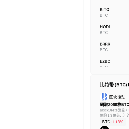
BITO
BTC
HODL
BTC
BRRR
BTC
EZBC
BTC
BTCO
比特幣 (BTC)
BTC
BTCW
区块律动
BTC
竊取2055枚BT
BlockBeats 消息
BITS
值約 1.3 億美元
BTC
將 30.185 枚 
BTC
-1.13%