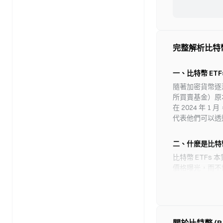
2 倍做多海力士
止辯論動議，週一和
本文聚焦追蹤韓國晶片
業界正處於關鍵的 
崩盤，最大跌幅近 8
的時刻。 投票終於
證監會的新規。上
票才能通過阻撓議
000660
-4.61
並侵蝕持有人預期
保票數，結果將立
Assemble 
完整解析比特幣 (
焦點；同時基金年費
新陷入數週的不確
衝突。
位在委員會支持法案的民
Sequans Com
月 14 日投下贊
BTC
摘要：Sequans C
一、比特幣 ETF
對政府官員與加密
BTC，此前已宣布該計
使搖擺票流失，讓票數
隨著加密貨幣逐漸
列於 Bitcoin 1
BTC
-1.13%
今提出的最具企圖
314 BTC；其在 Bit
所買賣基金）原
投資契約資產、獲
Assemble 
在 2024 年 
CFTC 取得現貨
Sequans 出售
代表他們可以透
倒閉時保護客戶資
Sequans 售出 
代幣募資在 SEC
降至第 73 名；
CFTC 的商品
二、什麽是比特幣
市的法國半導體公司 
利」：發行人在首
BTC
-1.13%
314 BTC，按比
到期 若在 8 月
比特幣 ETF
MarsBit 
累積策略。
月 10 日，這普
價格曝光，而不
秋季議程，屆時預
昨日美國比特幣現貨
依標的不同，比特
中。財政部領導層一
入 9210 萬美元
8月7日比特幣現貨ET
此事框定為國家競
FBTC淨流入，HO
1. 比特幣期貨 ETF
的司法管轄區。 
萬美元，BlackR
BTC
-0.66%
- 投資標的是比特
決結果。但參議院
- 在美國，CFTC
調，與眾議院通過的版
GBTC
-0.64%