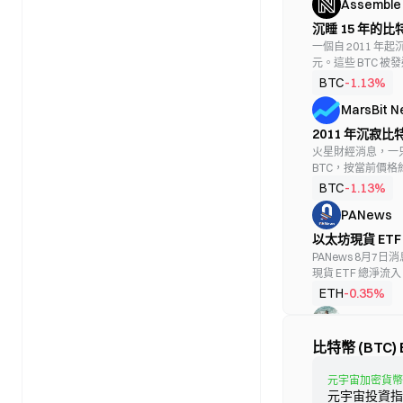
Assemble 
BITC
BTC
沉睡 15 年的比
一個自 2011 年起沉
BETH
元。這些 BTC 被發
BTC
FalconX。
BTC
-1.13%
MarsBit 
DEFI
BTC
2011 年沉寂比特
地址
火星財經消息，一只自
BTF
BTC，按當前價格約
BTC
BTC
-1.13%
PANews
BETE
BTC
以太坊現貨 ETF
PANews 8月7日
BITW
現貨 ETF 總淨流入
萊德（Blackrock
BTC
ETH
-0.35%
總淨流入達 116.1
HighAmbit
ETH，單日淨流入為 
MSBT
截至發稿前，以太坊現
#CLARITYActVoteWindowClosing
比特幣 (BTC)
BTC
（市值較以太坊總
即將關閉 參議院多數黨領袖
Market CLARI
MarsBit 
元宇宙加密貨幣,N
月 1 日起即具備全
元宇宙投資指