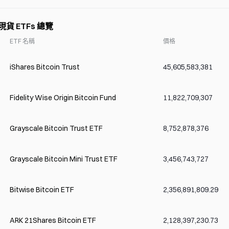
 現貨 ETFs 總覽
ETF 名稱
價格
iShares Bitcoin Trust
45,605,583,381
Fidelity Wise Origin Bitcoin Fund
11,822,709,307
Grayscale Bitcoin Trust ETF
8,752,878,376
Grayscale Bitcoin Mini Trust ETF
3,456,743,727
Bitwise Bitcoin ETF
2,356,891,809.29
ARK 21Shares Bitcoin ETF
2,128,397,230.73