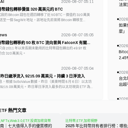
AI
2026-08-07 05:11
Bitwise Trendwise Bitcoin and Treasuries
自中
22,843,629
法案
Rotation Strategy ETF
臨時
特幣錢包轉移價值 320 萬美元的 BTC
密貨
船經
寂的 Bitcoin 錢包在週四轉移了近 50 BTC，價值約 320 萬美
HY
ProShares Bitcoin & Ether Market Cap Weight
2026
立新
送至一個 SegWit 地址，該地址先前曾將 Bitcoin 轉移至
16,349,466.36
ETF
如果
組織
麼」
員國
News
2026-08-07 05:05
就業
7日
Hashdex Commodities Trust
15,280,000
幣錢包轉移約 50 枚 BTC 流向曾與 FalconX 有關聯
的方
上漲
2026
 2011 年以來長期未動用的比特幣錢包轉出約 49.97 枚
美股
行說
Bit
CoinShares ETF Trust CoinShares Bitcoin and
合 320 萬美元。
腳步
13,214,529.43
数据
2.4
Ether ETF
一、
首次
的強
朗議
2026-08-07 05:04
Te
2026
ProShares Bitcoin & Ether Equal Weight ETF
7,780,121.63
列船
年，
 昨日總淨流入 9215.09 萬美元，持續 3 日淨流入
台北
成賠
55
消息，根據 SoSoValue 數據，昨日（美東時間 8 月 6 日）以太坊
出超
近打
 9215.09 萬美元。 昨日單日淨流入最多的以太坊現貨 ETF 為貝
發出
Bitwise 10 Crypto Index ETF
--
再度
飆升
） ETF ETHA，單日淨流入為 8113.76 萬美元，目前 ETHA 歷史
的邁克
業數
漲 2
1 億美元。 其次為灰度（Grayscale）以太坊迷你信託 ETF
2026
Ant
ion
2026-08-07 05:01
（R
454.96 萬美元，目前 ETH 歷史總淨流入達 18.04 億美元。
原油上
比特
Bit
Morgan Stanley Bitcoin Trust
--
貨 ETF 總資產淨值為 106.45 億美元，ETF 淨資產比率
論不
前已
 CLARITY Act：投票倒數已到 最終投票窗口
 ETF 熱門文章
71.
在開
市值
者」
 John Thune 於 2026 年 8 月 3 日確認，Digital Asset
還在
Cry
區塊 
TY Act 將在參議院 8 月休會前進行全院表決。該法案自 2026 年 6
深度
News
2026-08-07 04:57
FTs,Web 3.0,ETF,投資加密貨幣
比特幣,ETF,加密視野
以上
表板
院表決資格（立法日曆第 423 號）。截至 8 月初，尚未提出終
2026
南｜七大值得入手的優質標的
2025 年比特幣持有者排行榜：哪
元指