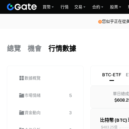
買幣
行情
交易
合約
股票
您似乎正在從
總覽
機會
行情數據
BTC-ETF
E
數據概覽
單日總成
5
市場情緒
$608.
3
資金動向
比特幣 (BTC)