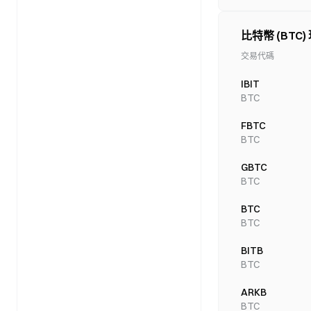
比特幣 (BTC)
交易代碼
IBIT
BTC
FBTC
BTC
GBTC
BTC
BTC
BTC
BITB
BTC
ARKB
BTC