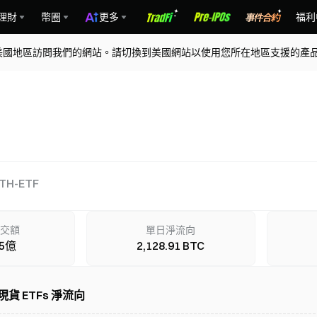
理財
幣圈
更多
福利
美國地區訪問我們的網站。請切換到美國網站以使用您所在地區支援的產
TH-ETF
交額
單日淨流向
25億
2,128.91 BTC
 現貨 ETFs 淨流向