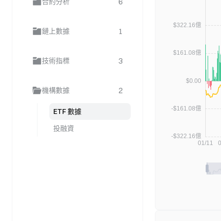
6
合約分析
1
鏈上數據
3
技術指標
2
機構數據
ETF 數據
投融資