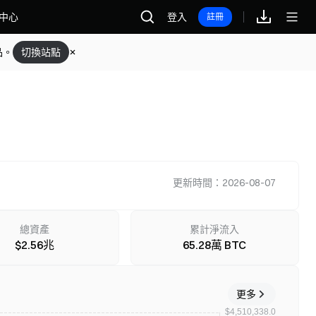
中心
登入
註冊
品。
切換站點
更新時間：2026-08-07
總資產
累計淨流入
$2.56兆
65.28萬 BTC
更多