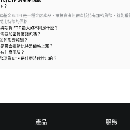
TC) ETF 的常見問題
油價
到期後需展期，投資人可能面臨「期貨溢價」或「期貨貼水」的成本。
通過將是該立法正按計畫推進的最強訊號，市場也會相應作出
數位
TF？
核心
2026-08-07 04:30
規則將改變 通過後將為規模約 2.28–2.32 萬億美元的產業建
源：
s
1,
美國交易所將依循單一聯邦標準運作，而非面對 50 個州的監
擇權：買入看漲和看跌選擇權的策略
易基金 (ETF) 是一種金融產品，讓投資者無需直接持有加密貨幣，就能獲
幣的
成本並釋放上市機會。發行人將獲得可預測的上市途徑，扭轉
的比特幣現貨，由託管機構保存。
價。
toNews 報導，加密 ETF 選擇權允許交易者在比特幣和以太坊
蹤比特幣的價格。
Wi
資本向境外流動的趨勢。可證明的去中心化將成為監管優勢：
緊密追蹤比特幣即時價格，不需擔心期貨展期成本。
率下
入看漲和看跌選擇權。這些選擇權在 2024 年底進入美國市
週期
 與期貨 ETF 最大的不同是什麽？
將面對較輕的監管。破產安全港將讓散戶持有人與託管機構都
SEC 批準了 BlackRock、Fidelity、Grayscale 等資產管理巨頭推出的現貨 ETFs。
零售交易者與加密市場的互動方式。選擇權合約賦予買方以特
ETH
-0.35%
麼 
F 需要加密貨幣錢包嗎？
金將是最大贏家——有了明確的防護界線，銀行、支付服務提
推出，被視為推動比特幣邁向主流投資市場的重要突破。
基礎資產的權利，買方為此支付權利金。選擇權有兩種類型：
信心地投入資本。 決策已進入最終階段 銀行委員會於 2026
這與
會如何影響報酬？
擇權。隨著 2026 年年中，多個現貨加密 ETF 的選擇權在美
以 15-9 推進法案，但全院支持並無保證。每一天，陣營定位都更加
跌、
F 是否會推動比特幣價格上漲？
括黑石的 IBIT 和富達的 FBTC。選擇權定價遵循黑－休斯模
ETFs 與直接持有比特幣的差異
都讓局勢更加複雜。結果——通過或否決——將在幾天內揭
F 有什麽風險？
F 的特性，隱含波動率通常在 50% 到 90% 之間，遠高於傳統
市場的影響 近期最大的影響將是市場情緒，情緒推動價格的速度
購買比特幣 ETFs 與直接買入比特幣有幾個明顯差異：
ETF 選擇權市場的成長引入了新的回饋機制，做市商的避險活
現貨 ETF 是什麽時候推出的？
2026 年 8 月初，Bitcoin 交易價格接近 **$64,500**（日
TFs 投資人持有的是基金份額，而不是區塊鏈上的實際比特幣，比特幣現
弱價格波動。
thereum 接近 **$1,900**（上漲約 0.5%），XRP 接近
特幣市場全年無休，24/7 開放，ETFs 則受限於傳統交易所時間，例如紐約證
——漲幅溫和，因為市場正在等待，屏息以待。 乾淨俐落的參議院通過
Fs 有年度管理費 (Expense Ratio) ，通常介於 0.2% – 1% 
。Fundstrat 的 Tom Lee 認為，該法案可能為機構採用
ETFs 屬於受 SEC 管轄的證券商品，直接購買比特幣則缺乏同等程度的
出自 6 月下旬以來，Ethereum 的表現已超越記憶體類股約
C 和 ETH ETF 已經交易，因此近期催化劑在於持久性以及更廣
幣 ETFs 成為一種「降低進入門檻」的投資選項，尤其適合對加密市場
L、XRP ETP）。歷史顯示，接下來幾週可能出現個位數至低
中上市基礎設施與交易所相關股票的表現最強。失敗或延遲將
ETFs 的優勢
迫使業界再次等待。 穩定幣與 GENIUS Act 的合作 GENIUS
6 年稍早通過，建立了首個聯邦穩定幣框架（發行人規則、儲備、牌
TFs 受到關注的原因，在於它能結合傳統金融市場的安全性與透明度，同
成：GENIUS 為穩定幣提供合法定位；CLARITY 則提供周
是支付、託管與合規的基礎設施時刻。穩定幣市場總市值達數
s 的優勢一：進入門檻低
產品
服務
r（USDT）單獨的估值就接近 **$1830 億美元**，為第三大資
錢包操作或管理私鑰，只要有券商帳戶即可投資。
 的穩定幣條款禁止對閒置餘額支付利息，但允許基於活動的獎勵。