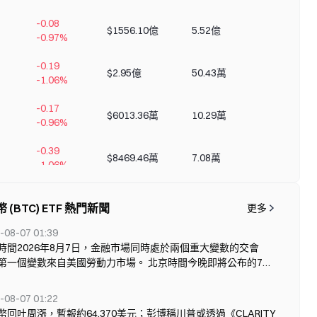
-0.08
$1556.10億
5.52億
+346.02
-0.97%
-0.19
$2.95億
50.43萬
+0.85%
-1.06%
-0.17
$6013.36萬
10.29萬
+0.48%
-0.96%
-0.39
$8469.46萬
7.08萬
+0.70%
-1.06%
-0.70
$4325.84萬
2.09萬
+0.38%
 (BTC) ETF 熱門新聞
-1.09%
更多
-08-07 01:39
-0.73
$2419.95萬
1.10萬
+0.42%
時間2026年8月7日，金融市場同時處於兩個重大變數的交會
-1.08%
第一個變數來自美國勞動力市場。 北京時間今晚即將公布的7月
就業數據，被市場普遍視為判斷聯準會下一步政策路徑的關鍵依
-2.17
$37.17萬
207.00
+0.02%
—美國經濟是否繼續降溫、聯準會是否具備降息空間、美元流動
-3.77%
-08-07 01:22
否將得到改善，這些問題都將從數據中尋找線索。 第二個變數來
幣回吐周漲，暫報約64,370美元；彭博稱川普或透過《CLARITY