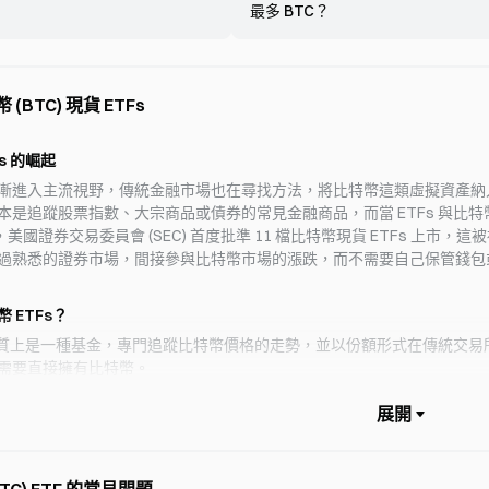
 ETF（07709）改名，投資者還有回本希望嗎？
市場
週二的議程也都未安排表決。隨著休會期限約在 8 月 10 日，
最多 BTC？
短線
AD
巨頭 SK 海力士的兩倍槓桿 ETF 07709。自上市高點暴漲後
走軟
72 小時窗口內——這幾乎是加密貨幣監管史上最接近成敗關頭
32
司（
7%。7 月宣布自 8 月起改為彈性槓桿 1.1–2 倍，背後源於香港
逼近 參議院全院表決是下一個也是最艱難的關卡：法案需要 60
模轉
加4
漲時吸引資金、下跌時降低槓桿以控管風險，但可能拖慢回本
事，而非僅取得簡單多數。如果領導層在休會前安排表決並確
005930
%
+1.19%
因為
。是否按程序、是否遵循契約精神、是否損害投資者利益成為
「腰
即對市場產生影響。如果拖過休會，法案可能被帶入秋季，重
2026
AI
2026-08-07 04:46
BTC) 現貨 ETFs
 1.60% 仍在收取，揭示出規則、契約、利益與信任的結構性
月第一
定性。參議員所承受的壓力前所未有。 這次投票尤其脆弱。兩
療保
Gr
主黨參議員——Gallego 和 Alsobrooks——於 2026 年 5
需求
munications 售出 344 BTC，計畫出售剩餘的 314
位，
境下，
成票，但明確表示他們在委員會的投票並不保證會在全院支持，並
2.6
ommunications 已出售 344 BTC，並計畫處分其剩餘的 314
出，
s 的崛起
元，
貨幣業界的關係提出道德規範方面的疑慮。這些保留意見可能
畫。BitcoinTreasuries.NET 將這家在法國上市的電信公司
入。
制。
跌破關鍵的 60 票門檻。 CLARITY Act 究竟是什麼 這是迄
進入主流視野，傳統金融市場也在尋找方法，將比特幣這類虛擬資產納入受監管的投
00 排名第 73 位。 Sequans 已出售 344 BTC，並將清算其剩餘的
2026
成。
心的美國加密貨幣法規。它將數位資產分為三類（數位商品、
金庫
coin 100 中排名第 73 位。
本是追蹤股票指數、大宗商品或債券的常見金融商品，而當 ETFs 與比特幣
20
束，
准的支付穩定幣），並劃分權限：SEC 繼續負責證券與募資；
AI
2026-08-07 04:43
持有
1 月，美國證券交易委員會 (SEC) 首度批準 11 檔比特幣現貨 ETFs 
名海
交易所
數位商品管轄權。法案新增 DeFi 交易協議框架，以及在中介機構
Gro
 344 BTC，重新專注於 IoT 業務
過熟悉的證券市場，間接參與比特幣市場的漲跌，而不需要自己保管錢包
案，
產的破產安全港。 其核心創新在於代幣生命週期的處理方式。
鏈上
AI
344 BTC，目前持有 314 BTC，按比特幣持有量在全球上市公司中
 管轄下屬於證券，但一旦發行後在次級市場交易，就會轉入
上移
投資
2026
年底升
該公司表示將結束其比特幣累積策略。 摘要：在紐約證券交易所上
管轄範圍。這能帶來明確性，但批評者警告，這將允許「監管套
「這
根據 
 ETFs？
20
Sequans 售出 344 BTC，減少其比特幣持有量，目前約持有
上的
次銷售後逃避更嚴格的監督，進而削弱投資人保護。 期限即將
組織
以已
特幣資產在全球排名第 73 名。該公司於 5 月表示將結束其比特幣
幅不
 5 日左右提出終止辯論動議，幾天內就可能進行表決；目標日期是 8
新測試
s 本質上是一種基金，專門追蹤比特幣價格的走勢，並以份額形式在傳統交易
行政
News
2026-08-07 04:37
遍被視為 2026 年最大的監管期限。錯過期限將使法案進入擁擠的
悶」
120
需要直接擁有比特幣。
的。
算鬥爭與選舉壓力主導局勢，沒有擁護者的法案往往會胎死腹
 ETF 淨流入 1.376 億美元，以太坊現貨 ETF 淨流
的已
Sta
幣 ETFs 可分為兩大類：
構。
直大力推動，甚至援引「Satoshi」意象來迫使投票進行，將
F淨流入約1.376億美元，BlackRock IBIT領漲，MSBT、
Ga
及 V
爭力議題——每一次延遲都會將優勢拱手讓給已建立可行框架
聯原
DL淨流出，GBTC小幅淨流入。以太坊現貨ETF淨流入約9210
s
參與
投票結束後，立即會有明確結果 全院表決將產生明確的通過或否
開」
ock ETHA貢獻最大，其餘產品基本持平。
ETH
BLK
IBIT
-0.35%
-0.26%
-0.57%
20
幣期貨合約，而非現貨。
批准只是其中一章：法案仍須與參議院農業委員會的版本協
擊。
（商品期貨交易委員會）監管期貨市場，SEC 監管 ETFs 架構。
比例
本（294-134，2025 年 7 月 17 日）比對，並由總統簽