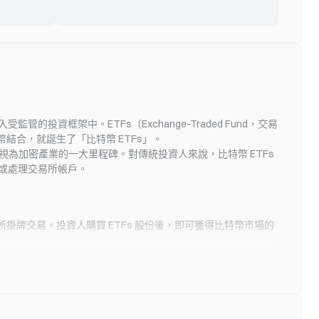
方面，DJIA創歷史新高，Nasdaq與S&P下跌，油價走低，美元
比特幣持有者在 8 月 3 日以已實現虧損的方式向交易所轉入超過
P「腰斬式」回落，驗證非農數據的前瞻訊號 美國自動數據處理公
。
,000 BTC，創下過去 30 天內該投資者群體因虧損而進行的最大規
ADP）8月5日公布的數據顯示，7月美國私營部門就業人數僅增
移。這波急劇拋售產生了數週以來最明顯的市場投降訊號之一，
.4萬人，遠低於市場預期的7.5萬人，較6月下修後的9.5萬人呈現
近期買家在市場情緒惡化之際爭相鎖定虧損。此後，比特幣在 8
斬」態勢，創下近六個月來的新低。從結構上看，雖然教育與醫
-08-05 15:56
週回升至 63,000 至 64,000 美元的區間，而現貨 ETF 的機構
健產業貢獻了3.6萬個職位，但休閒與餐旅業減少了1.1萬個職
ok AI 預測，比特幣目前約 64,200 美元的價格已經觸底；在多頭情
也在一段波動期後開始穩定。這段波動期包括 7 月 31 日約
商品生產領域也出現萎縮。ADP首席經濟學家內拉・理查森指
這種加密貨幣到 2026 年底可能達到 120,000 至 150,000 美
54 億美元的資金流出，以及隨後 8 月 3 日約 1.701 億美元的淨流
跳槽者薪資年增率升至7%，顯示部分領域仍存在人力短缺，但
甚至更高。這項預測的核心在於 2024 年減半事件後的供應機
 這類投降事件突顯了強烈的賣壓，但並不能保證市場底部已經形
該事件將比特幣每日新增發行量降至約 450 BTC，而 ETF、企業
資框架中。ETFs（Exchange-Traded Fund，交易
-08-05 15:18
投資者面臨的問題是，8 月 3 日的拋售是否標誌著這波修正結
、退休金及財富管理平台的機構需求持續超過新增供應量。長期
結合，就誕生了「比特幣 ETFs」。
26年8月5日，荷姆茲海峽局勢迎來關鍵轉折。據美聯社報導，兩
還是僅僅是更大幅下跌中的一個階段。 短線持有者在 8 月 3 日向
者目前控制超過 80% 的流通比特幣，交易所庫存也持續縮減。
上市，這被視為加密產業的一大里程碑。對傳統投資人來說，比特幣 ETFs
灣地區官員表示，伊朗和阿曼談判代表已敲定荷姆茲海峽協議草
轉入 32,000 BTC 8 月 3 日的拋售主要由短線持有者推動。在
k AI 將比特幣價格目標設定在 120,000 至 150,000 美元之間 Grok
或處理交易所帳戶。
正等待伊朗最高領袖最終批准。與此同時，美國財政部從其網站
分析中，短線持有者通常被定義為在過去約 155 天內取得代幣的
 的多頭情境預測，比特幣將從目前約 64,200 美元的價格，到 2026
除了與伊朗相關的部分制裁，一名財政部官員向福斯新聞表示：
者。與長線持有者相比，這些投資者往往對價格下跌反應更快。
-08-05 07:52
至 120,000 至 150,000 美元，甚至更高。這項預測參考了歷史
並不代表美國對伊朗政府、革命衛隊聖城旅、任何被認定的恐怖
crypto.news 引用的鏈上數據，僅在當天就有超過 32,000 BTC
26年8月5日，比特币价格在64,000美元附近窄幅震盪，24小時波
減半後窗口，並結合其所描述的新機構時代，認為比特幣有望重
或其支持者或代理人的政策發生了任何轉變。今天的移除是正常
實現虧損的
足1.5%。對於習慣大漲大跌的加密市場參與者而言，這種「沉
 2025 年 10 月約 126,000 美元的歷史最高價，並進一步升至
所掛牌交易。投資人購買 ETFs 股份後，即可獲得比特幣市場的
程序的一部分，是在審查與巴格達航空相關的具體情況後進行
的走勢或許令人不適。但數據揭示了一個更深刻的現實：比特幣
,000 至 150,000 美元區間。該分析引用了 Bernstein 和
」 這一「接近達成」的訊號，迅速引發全球資產定價邏輯的重
實現波動率已從歷史高位的約70%降至45%，近乎腰斬。 來源：
ndard Chartered 過去的預測、JPMorgan 的合理價值框架，以
荷姆茲海峽作為全球最重要的能源運輸通道，其通航狀態直接關
te 行情数据 這並非市場活躍度下降的訊號，恰恰相反——它指向
a
油供應、通膨預期與全球風險偏好。當海峽從「封鎖」向「重
者結構的一場質變。加密做市商 Wintermute 的最新報告顯示，
擺動，原油、黃金與比特幣三類資產正經歷截然不同的邏輯衝
26年上半年，機構投資者佔其場外交易（OTC）現貨交易流量的
 荷姆茲海峽協議對三類資產影響比較圖 原油：風險溢價回落，
達到創紀錄的72%，遠高於2025年上半年的59%。對沖基金、