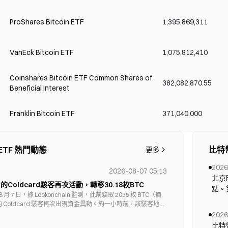
ProShares Bitcoin ETF
1,395,869,311
VanEck Bitcoin ETF
1,075,812,410
Coinshares Bitcoin ETF Common Shares of
382,082,870.55
Beneficial Interest
Franklin Bitcoin ETF
371,040,000
Invesco Galaxy Bitcoin ETF
346,470,000
 ETF 熱門動態
比特幣
更多
2026
2026-08-07 05:13
WisdomTree Bitcoin Fund
177,280,430
北京
C的Coldcard駭客再次活動，轉移30.18枚BTC
點。
，8 月 7 日，據 Lookonchain 監測，此前竊取 2055 枚 BTC（價
非農
）的 Coldcard 駭客再次出現資金異動。約一小時前，該駭客地址
Global X Blockchain & Bitcoin Strategy ETF
55,090,000
據—
BTC（價值約 194 萬美元）轉移至一個新錢包。
2026
性是
比特