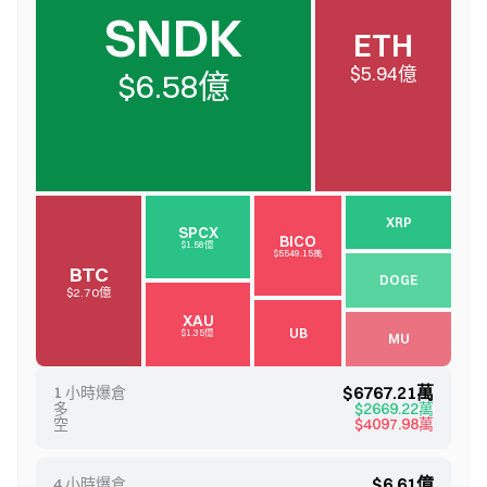
SNDK
ETH
$5.94億
$6.58億
XRP
SPCX
BICO
$1.58億
$5549.15萬
BTC
DOGE
$2.70億
XAU
UB
$1.35億
MU
$6767.21萬
1 小時爆倉
多
$2669.22萬
空
$4097.98萬
$6.61億
4 小時爆倉