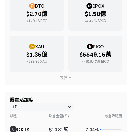
BTC
SPCX
$2.70億
$1.58億
≈
129.18
BTC
≈
4.47萬
SPCX
XAU
BICO
$1.35億
$5549.15萬
≈
983.36
XAU
≈
4919.47萬
BICO
展開
爆倉活躍度
幣種
爆倉金額(＄)
爆倉活躍度
OKTA
$14.81萬
7.44%
O