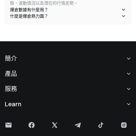
險、波動情況以及潛在的行情走勢。
在波動劇烈的加密市場中，瞭解「爆倉熱力圖（liquidation
爆倉數據有什麼用？
heatmap）」能幫助您搶先分析多空失衡，掌握潛在的反轉時
什麼是爆倉熱力圖？
機。這些視覺化工具揭示了交易者使用槓桿被強制平倉的區
域，無論您關注的是 BTC/USDT、ETH/USDT、Kaspa 幣
（kaspa crypto）、Reef coin、還是 Hamster Coin 價格，都
可以透過爆倉熱力學圖快速判斷市場壓力點。
爆倉熱力圖是什麼？怎麼看？
簡介
爆倉熱力圖是一種透過色彩區域展示爆倉分佈與強度的視覺化
工具，常被使用的像是比特幣爆倉熱力圖或市場熱力圖。透過
關於我們
紅綠色區塊，呈現不同幣種在不同時段被清算的情況：- 紅色
產品
區塊：空單被清算（價格上漲）- 綠色區塊：多單被清算（價
職業機會
格下跌）- 顏色越深代表爆倉金額越大，情緒越極端
C2C
服務
新聞中心
閃兑與大宗交易
您可以從爆倉熱力圖中採取的策略行動？
VIP 權益
F1 紅牛車隊官方贊助商
Learn
現貨交易
機構服務
用戶協議
1. 爆倉數據可採取的行動一：判斷潛在的進場與退場位置
學院
槓桿交易
建議反饋
風險警示
爆倉熱力圖能幫助您掌握市場中槓桿倉位集中、容易引發爆倉
Gate 快訊
理財中心
的價格區間。這些位置往往是潛在的轉捩點或劇烈波動前的關
公告列表
隱私政策
Gate Blog
ETF