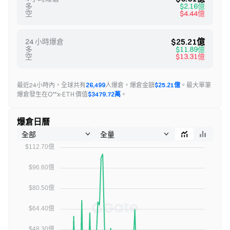
多
$2.16億
空
$4.44億
$25.21億
24 小時爆倉
多
$11.89億
空
$13.31億
最近24小時內，全球共有
26,499
人爆倉，爆倉金額
$25.21億
。
最大單筆
爆倉發生在O**x-ETH 價值
$3479.72萬
。
爆倉日曆