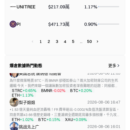
UNITREE
$217.09萬
1.17%
PI
$471.73萬
0.90%
1
2
3
4
5
50
爆倉數據熱門動態
更多
2026-08-06 12:05
美国总统 唐纳德 特朗普
為什麼微策略賣 BTC，而 BMNR 卻穩如泰山？兩大加密財庫公司的生死
邏輯 今天，我們來聊一個讓無數加密投資者深夜難眠的話題：同樣都是
STRC
BMNR
BTC
+0.65%
-0.02%
+0.20%
「上市公司+加密資產」的財庫模型，為什麼微策略（Strategy）每次減
ETH
+1.13%
持 BTC 都會引發市場巨震，而 ETH「大戶」BMNR 卻彷彿置身事外，從
容不迫？ 你或許還記得那張流傳甚廣的經典截圖——在加密寒冬最凜冽
2026-08-06 16:47
梨子姐姐
的時刻，BTC 派的麥可·塞勒（Michael Saylor）與 ETH 派的湯姆·李
+1.83 億天量純血逆流轟鳴！FR 費率砸出-0.0002%負值洗盤清算盲區，
（Tom Lee）並肩而立，各自帳面上都浮虧超過百億美元。彼時，市場
持倉死鎖43.66 億歷史巔峰，三重濾網全週期底背離多頭核爆，千九攻堅
異口同聲地追問：如果價格再跌 20%，他們會不會被迫清倉？而最近，
ETH
BTC
XAU
+1.02%
+0.15%
+0.09%
總決戰今夜爆裂收口！ ​波段前線的兄弟們，全場把腰桿給我徹底挺直，
微策略已經率先打破「只買不賣」的...
冷血直面這個多頭主力全面控盤、利用 1H 微觀深幅回蹲完成地緣級籌碼
2026-08-06 16:01
挑战北上广