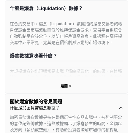
式開放交易。Gate還正式推出全球化財富管理...
此次升級旨在優化用戶交易體驗。
什麼是爆倉（Liquidation）數據？
在合約交易中，爆倉（Liquidation）數據指的是當交易者的帳
戶保證金因市場波動而低於維持保證金要求，交易平台系統會
自動強制平倉該倉位，以防止帳戶資產為負。此過程在高槓桿
交易中非常常見，尤其是在價格劇烈波動的市場環境下。
爆倉數據意味著什麼？
大規模爆倉的出現通常是市場「情緒極端化」的結果。在這種
情況下，交易者可能因過度樂觀或恐慌而集體進出某一方向的
槓桿倉位。一旦行情反轉，就會引發連鎖清算，導致價格進一
步快速波動。因此，爆倉數據被視為一種反向指標，能用來輔
助判斷價格是否接近短期頂部或底部。例如，在市場連續出現
關於爆倉數據的常見問題
空單爆倉的情況下，可能預示著短期反彈或「逼空」行情的發
什麼是加密貨幣爆倉數據？
生。
加密貨幣爆倉數據是指在整個衍生性商品市場中，被強制平倉
什麼是爆倉熱力圖？可以如何使用在交易中
的倉位記錄總數據。這些數據顯示了爆倉發生的時間、金額以
及方向（多頭或空頭），有助於投資者瞭解市場中的槓桿風