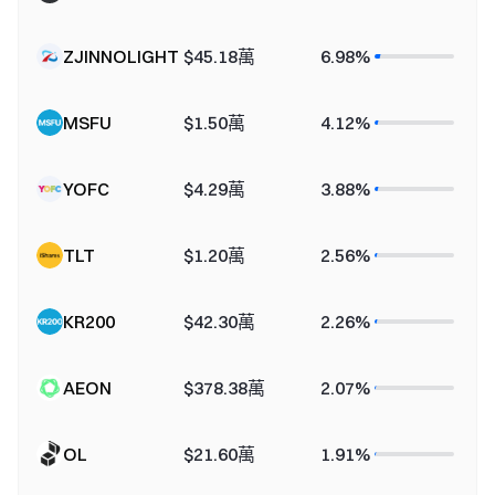
ZJINNOLIGHT
$45.18萬
6.98%
MSFU
$1.50萬
4.12%
YOFC
$4.29萬
3.88%
TLT
$1.20萬
2.56%
KR200
$42.30萬
2.26%
AEON
$378.38萬
2.07%
OL
$21.60萬
1.91%