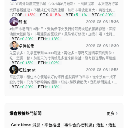
大交割的絕對暴利現場！最新盤面數據顯示，價格在強行探底 1891.46
CORE海外熱度完整拆解（2026年8月最新） ⚠️風險提示：本文僅為行業
踩穩日線與 1H 快慢線底座後，多頭部隊爆發出極強的掃盤意願，目前正
資訊客觀整理，不構成任何投資建議，加密市場波動巨大，請理性判
將戰線死死定格在 1901.82 - 1902.15 核心高地，強行撕裂千九大閘！ ​全
CORE
STX
BTR
BTC
-1.15%
-0.15%
+5.11%
+0.20%
斷，獨立決策。 很多星友習慣只看國內社群情緒，忽略海外真實輿論熱
網高位開空、底部絕望割肉的跟風盤正在遭遇資本市場最冷血的定點爆
度。CORE作為主打BTCFi的底層公鏈，海外社群、機構、開發者的真實
破。看清最硬核的技術指標與...
2026-08-06 15:36
静.和
氛圍，直接決定中長期增量資金。今天客觀拆解當下海外完整熱度現
#加密市场回升 8月6日，受美伊停火及荷姆茲海峽通航預期影響，國際
狀，優勢、短板全部講透。 一、海外社群媒體數據：紙面體量可觀，真
油價大幅回落，市場通膨擔憂緩解，風險偏好修復，加密市場（比特
實活躍度持續走弱 1、X（原推特）官方帳號 粉絲總量232 萬，處於
BTC
ETH
+0.20%
+1.13%
幣、以太坊等）隨之迎來普漲。然而，本輪反彈本質上是地緣緩和驅動
BTCFi賽道第一梯隊。但數據存在明顯水分，大量粉絲來自早期空投沉
的技術性修復，而非牛市的全面重啟，後期市場仍面臨宏觀壓制與內部
2026-08-06 16:30
卓伟论币
澱，屬於殭屍存量用戶。近30天推文互動持續走低，點讚、轉發...
結構分化的雙重考驗。 一、 本輪反彈的核心驅動與局限性 1.驅動因素：
先空後多，先拿空單到64000附近，再做多。思路又是精準預判到位，
地緣衝突緩和（油價回落）緩解了通膨擔憂，降低了聯準會繼續升息的
吃一塹長一智，前兩天的行情就是多空來回拉扯，沒有很理想的單邊趨
預期，推動了風險資產的估值修復；同時，部分大額持有者（鯨鯊）的
BTC
ETH
+0.15%
+1.02%
勢，那麼還是那句話，沒行情那麼我們就把行情精準化，今天的布局就
吸籌和短期拋壓的緩解，為市場提供了短期的底部支撐。 2.局限性：本
是如此，午夜階段至白盤階段的空到64000一線後，順勢跟進做多，吃
2026-08-06 16:58
短线goat
輪反彈缺乏持續性的增量資金支撐（比特幣ETF資金流入放緩，部分機
肉不就水到渠成了？思路也是提示很明確，從午夜階段高位65000試探
構出現淨流出）；現貨成交量...
幣圈沉浮，穩住本心便是最好的修行 虛擬貨幣的世界，從來沒有一成不
階段，提示大家做空，後續又提醒回踩空間有限，找好支撐繼續幹多，
變的行情，只有不停輪轉的週期。紅綠K線跌宕起伏，漲跌瞬間更迭，有
思路也就毋庸置疑了。實盤空單也是如此，前期的空單從64780下拿，
BTC
ETH
+0.20%
+1.13%
人追高狂喜，有人踏空焦慮，有人被套內耗，有人止損遺憾。很多人困
晚間探底64000附近離場後，再度順勢跟進做多，簡簡又單單。今日
在盤面的漲跌裡，忘了踏入這片賽道的初心，把帳戶數字的波動，活成
sndk空的還是有所收穫，探底1160附近，思路也是高度精準預判。 市場
了情緒的全部陰晴。 其實幣圈最考驗人的，從來不是預判行情的能力，
波幅被縮小，這...
而是穩住心態的定力。暴漲時，多數人會被貪婪裹挾，盲目追倉、重倉
梭哈，以為風口永續，忘了風險暗藏；暴跌時，多數人會被恐懼支配，
爆倉數據熱門新聞
慌亂割肉、全盤否定，陷入自我懷疑，錯失觸底反彈的可能。市場永遠
更多
無常，但情緒的掌控權，永遠在自己手裡。 這裡從來沒有一夜暴富的捷
2026-08-03 03:29
Gate News
徑，只有循序漸進的成長。那些看似輕...
Gate News 消息，平台推出「事件合約福利週」活動，活動