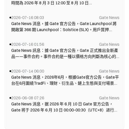
時間為 2026 年 8 月 3 日 12:00 至 8 月 10 日
08:00（UTC+8）。活動期間，平台推出四大專項福利，包括
新用戶首單賠付、新手打卡賽、進階打卡賽和巔峰交易賽。
2026-07-16 08:03
Gate News
事件合約是以價格方向判斷為核心的交易產品，用戶可判斷
Gate News 消息，據 Gate 官方公告，Gate Launchpool 將
BTC、ETH 在未來 5 分鐘、15 分鐘等時間週期內的價格走
開啟第 366 期 Launchpool：Solstice (SLX)。用戶質押
勢。 在新用戶首單賠付活動中，活動期間完成首筆交易且產
BTC、ETH、SLX 即可免費瓜分 2,000,000 SLX 代幣，空投獎
生虧損的前 5000 名用戶可享受虧損賠付，每位用戶最高可獲
勵每小時自動入帳。挖礦時間為 2026 年 7 月 16 日 20:00 至
2026-07-16 01:56
Gate News
賠付 5 USDT。新手打卡賽要求用戶每日完成不少於 3 筆市場
2026 年 8 月 6 日 20:00（UTC+8），100% 解鎖。 本期
Gate News 訊息：據 Gate 官方公告，Gate 正式推出全新產
交易，且累計交易量不低於 20 USDT，即可完成當日打...
Launchpool 設置三個質押池，其中質押 BTC 可獲 900,000
品——事件合約。事件合約是一種以價格方向判斷為核心的
SLX，質押 ETH 可獲 700,000 SLX，質押 SLX 可獲 400,000
交易產品，使用者無需關注保證金或槓桿設定，只需判斷資
SLX。系統將每小時依照用戶質押...
產價格走勢即可完成交易。使用者可判斷 BTC、ETH 等資產
2026-07-14 06:00
Gate News
在 5 分鐘、15 分鐘、1 小時、4 小時等時間週期內的價格走
Gate News 消息，2026年6月，根據Gate官方公告，Gate平
勢，選擇看漲或看跌，最低交易額僅為 5 USDT。 每份合約的
台在6月圍繞TradFi、理財、衍生品、鏈上生態與支付場景持
價格範圍為 0.01 至 0.99 USDT。判斷正確時，事件結束後，
續擴展產品邊界。預測市場月交易額達2.8億美元，Gate ETF
每份獲勝合約將按 1 USDT 結算，且不收取結算手續費；判斷
月交易額接近200億美元，CFD跟單交易規模快速提升，機構
2026-06-08 07:26
Gate News
錯誤時，對應合約的價值將歸零。事件合約不設槓桿、強制
業務現貨交易量月環比增長49.39%。 在股票交易方面，Gate
Gate News 消息，据 2026 年 6 月 10 日 Gate 官方公告，
平倉或追加保證金機制，最大虧損僅為買入合約時支付的金...
正式推出真實股票交易服務，已形成覆蓋美股、港股、韓股
Gate 将于 2026 年 6 月 10 日 00:00-00:30（UTC+8）进行
三大核心市場的全球股票體系，首批交易標的支援超過
USDT 和 BTC 结算的永續合約升級，升級時間約為 30 分鐘。
10,000只美國股票及ETF。同時推出IPO Access直通IPO服
升級期間所有 USDT 和 BTC 結算的永續合約服務可能部分不
務，首期SpaceX（SPCX）專案於6月12日完成股票分發並正
可用，預計會有 1 秒左右的交易中斷時間和查詢中斷時間。