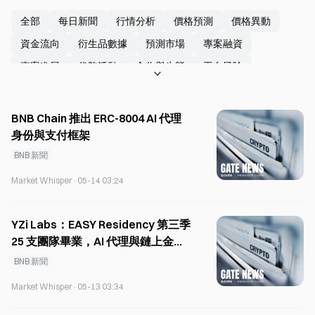
全部
每日新聞
行情分析
價格預測
價格異動
資金流向
衍生品數據
預測市場
專案融資
專案進展
代幣活動
合作與生態
平台風險
安全事件
鏈上數據
行業報告
排名榜單
監管政策
執法行動
比特币新聞
以太坊新聞
XRP 新聞
BNB Chain 推出 ERC-8004 AI 代理
SOL 新聞
USDT 新聞
USDC 新聞
DOGE 新聞
身份與支付框架
BNB 新聞
PI 新聞
PEPE 新聞
SHIB 新聞
BNB 新聞
UNI 新聞
Market Whisper
·
05-14 03:24
YZi Labs：EASY Residency 第三季
25 支團隊畢業，AI 代理與鏈上金融
為重點
BNB 新聞
Market Whisper
·
05-13 03:34