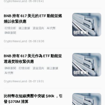
Crypto News Land
·
05-09 19:41
BNB 持有 617 美元的 ETF 動能並燃
燒以收緊供應
行情分析
鏈上數據
資金流向
AI 代幣
BNB 新聞
Crypto News Land
·
05-08 19:36
BNB 持有 617 美元作為 ETF 動能並
透過焚毀收緊供應
BNB 新聞
行情分析
資金流向
鏈上數據
AI 代幣
Crypto News Land
·
05-07 19:31
比特幣在短線擠壓中突破 $80k ，引
發 $370M 清算