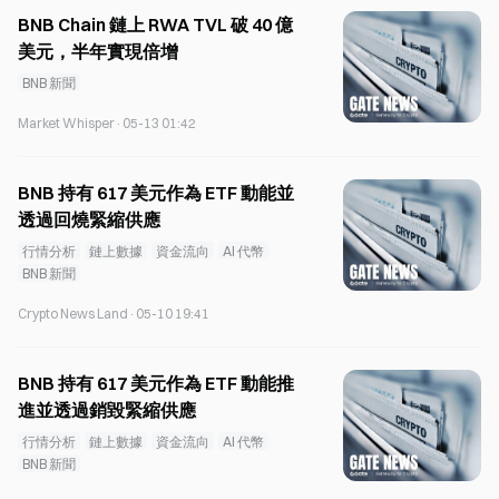
BNB Chain 鏈上 RWA TVL 破 40 億
美元，半年實現倍增
BNB 新聞
Market Whisper
·
05-13 01:42
BNB 持有 617 美元作為 ETF 動能並
透過回燒緊縮供應
行情分析
鏈上數據
資金流向
AI 代幣
BNB 新聞
Crypto News Land
·
05-10 19:41
BNB 持有 617 美元作為 ETF 動能推
進並透過銷毀緊縮供應
行情分析
鏈上數據
資金流向
AI 代幣
BNB 新聞