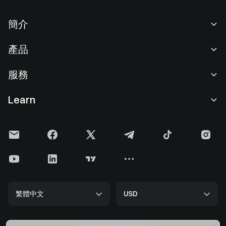
簡介
關於我們
產品
職業機會
C2C
服務
新聞中心
閃兑與大宗交易
VIP 權益
F1 紅牛車隊官方贊助商
Learn
現貨交易
機構服務
用戶協議
學院
槓桿交易
建議反饋
風險警示
Gate 快訊
理財中心
公告列表
隱私政策
Gate Blog
ETF
費率標準
Cookie 政策
加密貨幣百科
合約
幫助中心
媒體工具包
Gate 研究院
CFD 合約
繁體中文
USD
上幣申請
儲備金
比特幣減半
股票
智能合約安全
牌照
以太坊 (ETH) 升級
Alpha