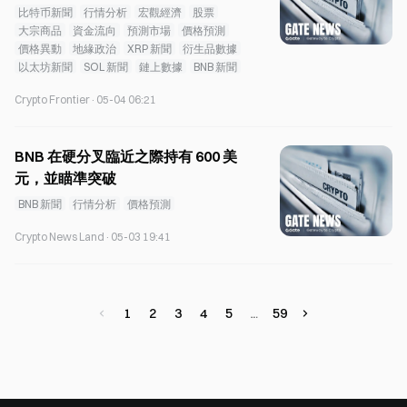
比特币新聞
行情分析
宏觀經濟
股票
大宗商品
資金流向
預測市場
價格預測
價格異動
地緣政治
XRP 新聞
衍生品數據
以太坊新聞
SOL 新聞
鏈上數據
BNB 新聞
Crypto Frontier
·
05-04 06:21
BNB 在硬分叉臨近之際持有 600 美
元，並瞄準突破
BNB 新聞
行情分析
價格預測
Crypto News Land
·
05-03 19:41
1
2
3
4
5
59