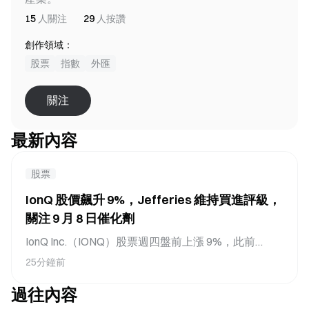
15
人關注
29
人按讚
創作領域：
股票
指數
外匯
關注
最新內容
股票
IonQ 股價飆升 9%，Jefferies 維持買進評級，
關注 9 月 8 日催化劑
IonQ Inc.（IONQ）股票週四盤前上漲 9%，此前
Jefferies 在公司週三收盤後公布第二季財報後維持其
25分鐘前
「買入」評級，而 IonQ 週四宣布贏得兩份美國政府
過往內容
合約。Jefferies 表示，儘管將目標價從 85 美元下調
至 75 美元，該季度仍增強了其對這家量子運算公司