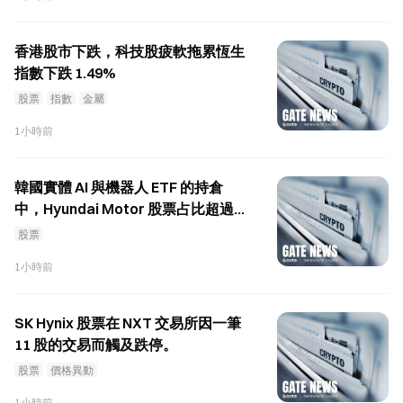
香港股市下跌，科技股疲軟拖累恆生
指數下跌 1.49%
股票
指數
金屬
1小時前
韓國實體 AI 與機器人 ETF 的持倉
中，Hyundai Motor 股票占比超過
40%
股票
1小時前
SK Hynix 股票在 NXT 交易所因一筆
11 股的交易而觸及跌停。
股票
價格異動
1小時前