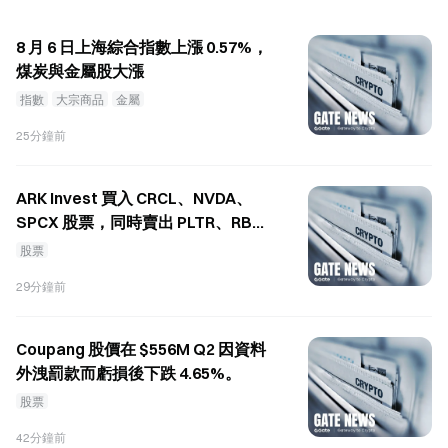
的長期成長前景的信心。該公司指出，IonQ 定於
2026 年 9 月 8 日舉行的 9 月投資者日，將是投資者進
8 月 6 日上海綜合指數上漲 0.57%，
一步了解公司策略的下一個主要催化劑。 其他量子運
煤炭與金屬股大漲
算股票週四也走高，D-Wave Quantum Inc.（QBTS）
指數
大宗商品
金屬
上漲 5%，Infleqtion Inc.（INFQ）上漲 4%。截至撰寫
25分鐘前
本文時，IONQ 和 QBTS 是 Stocktwits 上最熱門的趨
勢股票代號之一。 Jefferies 維持 IonQ 股票的買入評
級 Jefferies 在 IonQ 公布季度業績後維持其「買入」
ARK Invest 買入 CRCL、NVDA、
評級，表示該報告增強了其對這家量子運算公司長期
SPCX 股票，同時賣出 PLTR、RBLX
成長前景的信心。該公司表示，這一季度展現了逐步
股票
股票
建立的營收動能與持續的平台擴張，並補充說，公布
業績後其對該股票的信念更為堅定。 Jefferies 將目標
29分鐘前
價從 85 美
Coupang 股價在 $556M Q2 因資料
外洩罰款而虧損後下跌 4.65%。
股票
42分鐘前