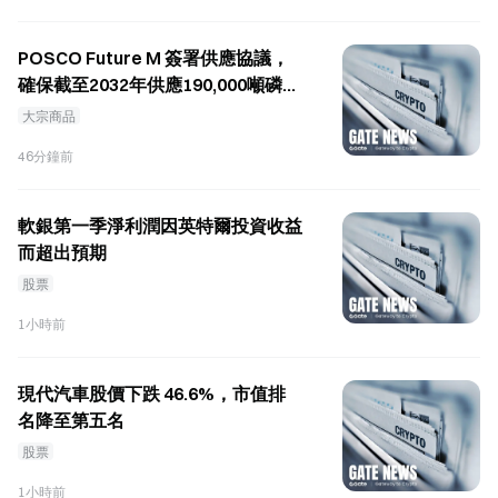
POSCO Future M 簽署供應協議，
確保截至2032年供應190,000噸磷酸
鐵鋰（LFP）正極材料
大宗商品
46分鐘前
軟銀第一季淨利潤因英特爾投資收益
而超出預期
股票
1小時前
現代汽車股價下跌 46.6%，市值排
名降至第五名
股票
1小時前