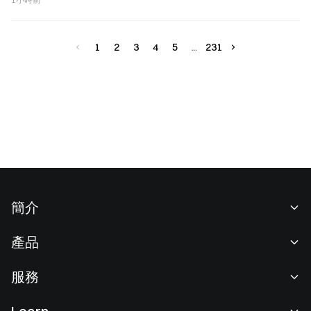
1
2
3
4
5
231
簡介
關於我們
產品
職業機會
C2C
服務
新聞中心
閃兑與大宗交易
VIP 權益
F1 紅牛車隊官方贊助商