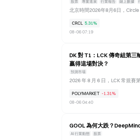
「腰斬」態勢，創下近六個月來
股票
專案進展
行業報告
鏈上數據
萬個職位，但休閒與餐旅業減少了
北京時間2026年8月6日，Circl
學家內拉・理查森指出，跳槽者
但2026年以來累計下跌24.1
CRCL
5.31%
點189.92美元已回撤超過66
08-06 07:19
度衝高至69.20美元，但正式
勢，恰如其分地反映了當前市場對
等核心指標增長強勁；另一方面
DK 對 T1：LCK 傳奇組第
收益的潛在壓制，讓投資者對這
並不差。截至第二季末，USDC流
贏得這場對決？
8萬億美元，同比增幅高達151
預測市場
BITDA為1.43億美元，同比增
2026 年 8 月 6 日，LCK 
2億美元大幅改善。 來源：Circle
1。Gate 預測市場資料顯示，目
POLYMARKET
-1.31%
LCK 季後賽階段的賽制全面
08-06 04:40
可能重塑傳奇組上半區的權力格局。
接連登場。LoL、Dota 2、Count
「电竞巅峰交易季」限時活動，預測全球
GOOL 為何大跌？DeepMind
4 的每一場勝利都前所未有地重要 2
前五的隊伍進入 Legend Gro
AI 行業動態
股票