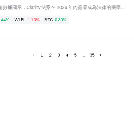
著每日約1,700萬桶的原油運輸受阻，這一風險溢價在過
預測市場數據顯示，Clarity 法案在 2026 年內簽署成為法律的機率
釋放緩和訊號，這一邏輯鏈條開始逆向運轉：衝突升級機率
月 19 日創下的 82% 階段性高點下跌了 67 個百分點。從 8
.44%
WLFI
-1.70%
BTC
0.30%
議院跨黨派通過、參議院銀行委員會推進等多個關鍵節點——機
僅是立法進程的延宕，更是市場對法案可行性的系統性重
面加密貨幣監管法案，Clarity 法案的命運轉折，為理解預
個極具分析價值的樣本。 預測市場機率從 82% 到 15%
ty 法案的預測市場機率在過去七個月內經歷了一條清晰的下跌
1
2
3
4
5
35
正式推出該合約。2 月 19 日，機率一度攀升至 82% 的高點。
月以 294 票對 134 票的跨黨派多數通過該法案。其後，參議院
14 日以 15 票對 9 票推進修訂文本。立法路徑看似清晰，市場因
而，進入