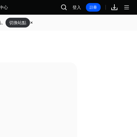
中心
登入
註冊
品。
切換站點