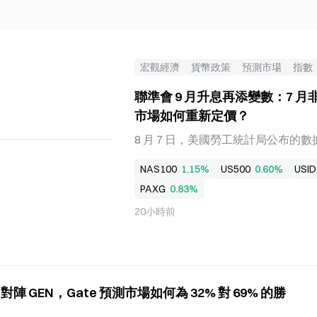
宏觀經濟
貨幣政策
預測市場
指數
聯準會 9 月升息再添變數：7 
市場如何重新定價？
8 月 7 日，美國勞工統計局公布的
業人數減少 2.3 萬，不僅大幅偏離
NAS100
1.15%
US500
0.60%
USID
學家預測區間的下限，為 2026 年以
PAXG
0.83%
非農就業數據合計下修 10.3 萬人——5 
萬，6 月由增加 5.7 萬下修至增加
20小時前
市場對美國勞動力市場的健康狀況產
易員迅速下調對聯準會 2026 年
開，納斯達克指數上漲 0.77%，標普 
數上漲 0.10%。美元指數短線走低近 
陣 GEN，Gate 預測市場如何為 32% 對 69% 的勝
約 40 美元，報 4,351.43 美元／
點至 4.16%，10 年期美國國債殖利率