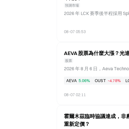
預測市場
2026 年 LCK 賽季後半程採用 
p（傳奇組），後五隊進入 Ris
級季後賽，傳奇組第五名與崛起
08-07 05:53
賽制結構的核心在於：傳奇組內部競
隊伍只會與同組對手交鋒，每一場
對陣 GEN 的比賽，正是傳奇
AEVA 股票為什麼大漲？光
排名形勢來看，傳奇組前四席位
股票
前方隊伍，而 KT 則需要透過關
鋒是縮小積分差距、提升季後賽
2026 年 8 月 6 日，Aeva Tec
夠穩住當前排名，也能進一步增強
5.26 美元。截至當日，該股
AEVA
5.06%
OUST
-4.78%
L
常規賽對決，更是一場圍繞傳奇
光達板塊整體上行，A 股光達概念板
{currency
度持續升溫之際，AEVA 這
08-07 02:11
化？ 財報數據揭示了怎樣的業績拐點信
財報。數據顯示，公司該季度實現營收
於分析師預期的 603 萬美元營
霍爾木茲臨時協議達成，非
同期的 1.927 億美元收窄至 7
重新定價？
收增速更達 103%。這些數據