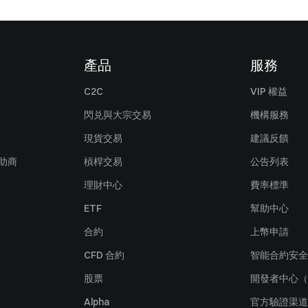
產品
服務
C2C
VIP 權益
閃兑與大宗交易
機構服務
現貨交易
建議反饋
贊助商
槓桿交易
公告列表
理財中心
費率標準
ETF
幫助中心
合約
上幣申請
CFD 合約
智能合約安全
股票
開發者中心（
Alpha
官方驗證渠道