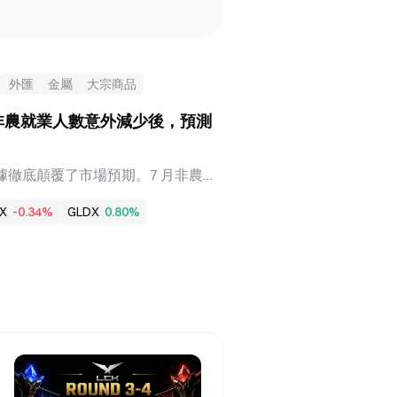
外匯
金屬
大宗商品
月非農就業人數意外減少後，預測
數據徹底顛覆了市場預期。7 月非農就
市場預期的增加 8 萬，更低於所有經濟
X
-0.34%
GLDX
0.80%
來最差表現。與此同時，5 月和 6 月
月由增加 12.9 萬下修至增加 6.3
 2 萬。連續三個月的就業動能減弱，令
生了系統性疑慮。 數據公布後，交
升息的押注。美股三大指數開盤初集體高
500 指數上漲 0.33%，道瓊工業指
30 點至 99.67。現貨黃金短線上揚
盎司。2 年期美國國債殖利率下跌 8 個基
下跌 6 個基點至 4.62%。 這份數據