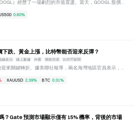
後賽，第五名則需與崛起組前三名爭奪入圍賽資格。 這一
abet（GOOGL）經歷了一場劇烈的市值震盪。當天，GOOGL 股價
組內部
.13 美元，跌幅達 4.03%。以約 4.43 萬億美元的總市值計
US500
0.60%
美元。觸發這場暴跌的直接導火線，是 Google DeepMind 一
主、DeepMind 執行長 Demis Hassabis 宣布卸任
達 27 年的首席科學家 Jeff Dean 則選擇離職創業。 這場人
gle 在 AI 競賽中面臨多重壓力的集中投射——從核心人才持
到旗艦模型 Gemini 3.5 Pro 延遲發布。市場以近 1,9
價下跌、黃金上漲，比特幣能否迎來反彈？
全球第二大上市公司投下了不信任票。 AI 領導層重組的具體
AI 體系最高層的權力轉移。Hassabis 將卸下 Google Deep
地緣政治
鏈上數據
外匯
價格預測
比特币新聞
 DeepMind 董事長，同時
局勢迎來關鍵轉折。據美聯社報導，兩名海灣地區官員表示，
茲海峽協議草案，正等待伊朗最高領袖最終批准。與此同
%
XAUUSD
2.39%
BTC
0.31%
了與伊朗相關的部分制裁，一名財政部官員向福斯新聞表
府、革命衛隊聖城旅、任何被認定的恐怖組織或其支持者或
今天的移除是正常行政程序的一部分，是在審查與巴格達航
 這一「接近達成」的訊號，迅速引發全球資產定價邏輯的
要的能源運輸通道，其通航狀態直接關聯原油供應、通膨預
過嗎？Gate 預測市場顯示僅有 15% 機率，背後的市場
封鎖」向「重開」擺動，原油、黃金與比特幣三類資產正經
茲海峽協議對三類資產影響比較圖 原油：風險溢價回落，油
影響最直接的資產。市場此前交易的核心邏輯是「衝突升級