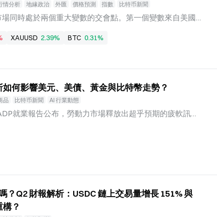
一季度已實現創紀錄營收並超出市場預期，第二季度延續了
行情分析
地緣政治
外匯
價格預測
指數
比特币新聞
期表現，為
融市場同時處於兩個重大變數的交會點。第一個變數來自美國
將公布的7月非農就業數據，被市場普遍視為判斷聯準會下一
%
XAUUSD
2.39%
BTC
0.31%
經濟是否繼續降溫、聯準會是否具備降息空間、美元流動性
從數據中尋找線索。 第二個變數來自中東地緣格局。 據金
伊朗達成一項臨時協議框架，旨在暫時重新開放荷莫茲海峽。
控制的航線進入波斯灣、再經由阿曼控制的航線駛出，建立
業腰斬如何影響美元、美債、黃金與比特幣走勢？
。據伊朗官員稱，聯合國國際海事組織和美國將參與協議的
作委員會成員國的認可。 然而，當前資產表現並未簡單押
商品
比特币新聞
AI 行業動態
te行情數據顯示，WTI原油報77.96美元／桶，24小時內上
月ADP就業報告公布，勞動力市場釋放出超乎預期的疲軟訊
元／桶，上漲3.77%。原油價格的上行說明能源風險溢價並未
路徑的定價邏輯再度受到擾動。作為衡量美國經濟健康程度
ate 行情数据 現貨黃金盤中一度重回4,300美元／盎司關
不僅是美債與美元走勢的短期觸發器，更是決定全球風險資
該位置，反映出避險需求依然旺盛。而比特币（BT
走向的關鍵變數。 在聯準會內部對是否升息爭論不休的背景下，就
局的「破局者」。本文將基於最新公布的ADP「小非農」數
將公布的非農數據如何透過利率預期與資金流向，影響美元
特幣（BTC）為首的加密市場。 ADP「腰斬式」回落，
買嗎？Q2 財報解析：USDC 鏈上交易量增長 151% 與
動數據處理公司（ADP）8月5日公布的數據顯示，7月美國
重構？
，遠低於市場預期的7.5萬人，較6月下修後的9.5萬人呈現