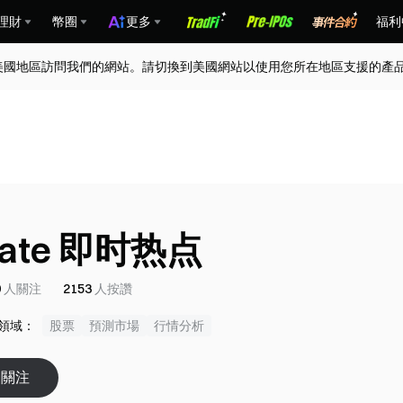
理財
幣圈
更多
福利
美國地區訪問我們的網站。請切換到美國網站以使用您所在地區支援的產
ate 即时热点
9
人關注
2153
人按讚
領域：
股票
預測市場
行情分析
關注