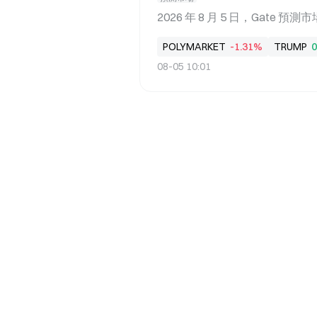
導致供應中斷」——海峽封鎖意味
2026 年 8 月 5 日，Gate 
去數月被持續計入油價。當談判
已跌至 15%。這一數字較今年 2 
下降 → 供應中斷風險下降 → 能
POLYMARKET
-1.31%
TRUMP
0
2% 到 15%，期間跨越了眾
08-05 10:01
率曲線的陡峭下行，折射出的不
估。作為美國國會迄今推進的最全
測市場如何為監管預期定價提供了一
經歷了怎樣的下跌路徑 Clari
軌跡。2026 年 1 月，預測市場
當時，眾議院已於 2025 年 7 
銀行委員會於 2026 年 5 月 
此給出了高度樂觀的定價。 然