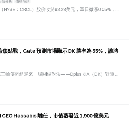
的新低。從結構上看，雖然教育與醫療保健產業貢獻了3.6
行情分析
價格預測
1.1萬個職位，商品生產領域也出現萎縮。ADP首席經濟
e（NYSE：CRCL）股价收於63.28美元，單日微漲0.05%，
薪資年增率升至7%，顯示部分領域仍存在人力短缺，但
9%。盤後交易中，股價進一步下跌2.34%。這一價格較52週高
%。 財報發布當天，市場反應頗為微妙。盤前交易中，CRCL一
開盤後迅速回落，最終接近平盤報收。這種「衝高回落」的走
Circle的矛盾心態：一方面，USDC流通量、鏈上交易量
，營收略低於市場預期的7.13億美元，加上利率下行對儲備
三輪焦點戰，Gate 預測市場顯示 DK 勝率為 55%，誰將
檔「穩定幣第一股」的短期走勢保持審慎。 財報數字本身
通量達733億美元，同比增長19%；當季鏈上交易量為14.
%。總營收及儲備收入為7.01億美元，同比增長7%；調整後E
長8%；持續經營業務淨利為4,800萬美元，較去年同期虧損4.8
常規賽第三輪傳奇組迎來一場關鍵對決——Dplus KIA（DK）對陣 T
 問
前市場資金押注 T1 獲勝的機率為 55%，DK 為 46%。隨著
收緊，這場比賽的結果不僅影響兩支隊伍的季後賽直通前景，更
 2026 電競盛夏季現已開啟，EWC、LPL、LCK 等大賽
er-Strike、Valorant 等熱門電競項目輪番開戰。Gate 推出
電競對決，瓜分 200,000 USDT。 為什麼 Round 3-
 CEO Hassabis 離任，市值蒸發近 1,900 億美元
026 年 LCK 賽季的後半程採用 Split 賽制——前兩輪排名
up（傳奇組），後五隊進入 Rise Group（崛起組）。常規賽結