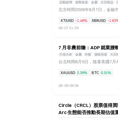
段。 值得注意的是，公司在第
宏觀經濟
貨幣政策
金屬
大宗商品
這一趨勢。連續兩個季度的超預
北京時間2026年8月7日，金
勞動力市場。 北京時間今晚即
XTIUSD
-1.48%
XBRUSD
-1.63
步政策路徑的關鍵依據——美國
08-07 01:39
是否將得到改善，這些問題都將
十數據8月7日報導，阿曼已與
該協議將透過允許商船經由伊朗
7 月非農前瞻：ADP 就
新的航運通道，且不收取通行費
正式宣布，該安排已獲得海灣合
行情分析
金屬
外匯
價格預測
大宗
注單一方向。截至8月7日，據Ga
台北時間8月5日，隨著美國7
漲3%；布伦特原油報83.06美
號，全球金融市場對聯準會政策
因協議傳聞而完全消退。 來源：G
XAUUSD
2.39%
BTC
0.31%
的「黃金標準」，非農就業數據
口，為6月18日以來首次觸及
產（Risk Assets）估值
08-06 08:06
業市場的真實成色正成為打破僵
據及市場前瞻預期，深度拆解即
指數、美債殖利率、黃金以及以比
Circle（CRCL）股票值得
驗證非農數據的前瞻訊號 美國自
Arc 生態能否推動長期估值
私營部門就業人數僅增加4.4萬人