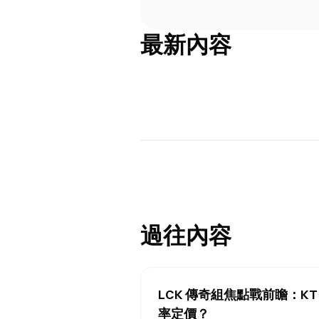
最新內容
過往內容
LCK 傳奇組焦點戰前瞻：KT 對
率定價？