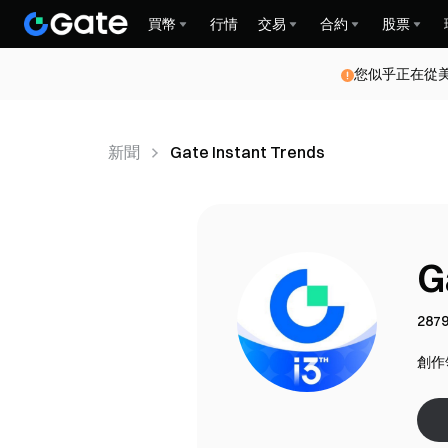
買幣
行情
交易
合約
股票
您似乎正在從
新聞
Gate Instant Trends
G
287
創作