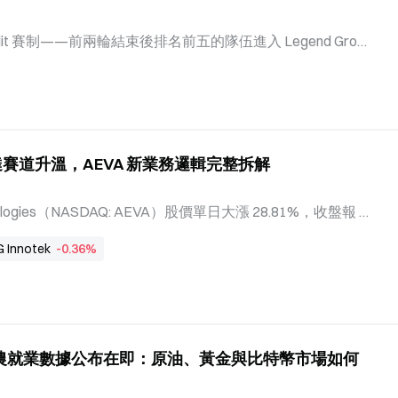
的衝擊力不僅在於數字本身，更在於
去三個月的就業增長被系統性地下修
Split 賽制——前兩輪結束後排名前五的隊伍進入 Legend Grou
勁」這一敘事的前提便遭到動搖。
e Group（崛起組）。常規賽結束後，傳奇組前四名將直接晉
組前三名進入入圍賽階段，爭奪剩餘的季後賽席位。 這一
爭幾乎沒有容錯空間。進入 Round 3–4 階段後，傳奇組
勝負都會直接影響季後賽直通資格的爭奪。8 月 7 日 KT
組內部一場可能改變季後賽席位競爭格局的關鍵戰役。 從近期
達賽道升溫，AEVA 新業務邏輯完整拆解
的競爭依然激烈。GEN 在連續面對強敵的過程中持續追趕
鍵對局鞏固自身的排名優勢。對 GEN 而言，與 KT 的直接交
直通機率的重要機會；而對 KT 來說，拿下這場比賽不僅能
hnologies（NASDAQ: AEVA）股價單日大漲 28.81%，收盤報 2
進入季後賽前四的主動權。因此，KT vs GEN 不僅是一場
年初至今累計漲幅已達 88%。這一漲幅並非孤立事件——同期
G Innotek
-0.36%
組排名、季後賽席位以及後續賽程主動權展開的關鍵競爭。
塊在 8 月 6 日亦上漲 1.18%。在市場對光達賽道的關注
一輪上漲究竟由哪些因素驅動？其業務敘事正在發生怎樣的變
號 AEVA 於 8 月 5 日美股盤後發布 2026 年第二季度
 610 萬美元，非 GAAP 每股虧損為 0.41 美元，均優
收和 0.43 美元每股虧損。 從年增維度看，公司淨虧損從上年
農就業數據公布在即：原油、黃金與比特幣市場如何
,962 萬美元；營收年增 11%。以過去 12 個月為計算基準，營
表明，AEVA 正處於營收擴張與虧損收窄並行的早期商業化階