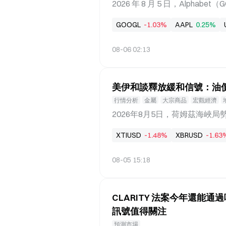
束後，傳奇組前四名直接晉級季
2026 年 8 月 5 日，Alph
賽制結構的核心含義在於：傳奇
盤中一度跌超 7%，最終收於 360
GOOGL
-1.03%
AAPL
0.25%
算，單日市值蒸發接近 1,900 億
場突如其來的領導層重組——諾貝爾獎得
08-06 02:13
日常營運職務，而效力 Google 長
事地震並非孤立事件，而是 Goo
續流失，到天量資本支出侵蝕現金流，再
美伊和談釋放緩和信號：油
00 億美元的市值蒸發，對這家
內容是什麼 此次重組涉及 Google 
行情分析
金屬
大宗商品
宏觀經濟
Mind 執行長的日常管理職責，轉任
2026年8月5日，荷姆茲海峽
伊朗和阿曼談判代表已敲定荷姆
XTIUSD
-1.48%
XBRUSD
-1.63
時，美國財政部從其網站上移除
示：「這並不代表美國對伊朗政
08-05 15:18
代理人的政策發生了任何轉變。
空相關的具體情況後進行的。」
重構。荷姆茲海峽作為全球最重
CLARITY 法案今年還能通
期與全球風險偏好。當海峽從「
訊號值得關注
歷截然不同的邏輯衝擊。 荷姆
價承壓明顯 原油是受海峽局勢
預測市場