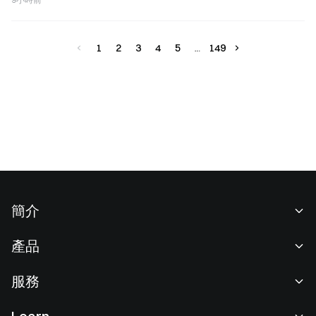
1
2
3
4
5
149
簡介
關於我們
產品
職業機會
C2C
服務
新聞中心
閃兑與大宗交易
VIP 權益
F1 紅牛車隊官方贊助商