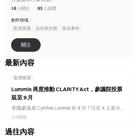
18
人關注
93
人按讚
創作領域：
監管政策
合作與生態
安全事件
關注
最新內容
監管政策
Lummis 再度推動 CLARITY Act，參議院投票
延至 9 月
美國參議員 Cynthia Lummis 於 8 月 7 日在 X 上表示，
她仍決心推動 CLARITY Act，同時對該法案在參議院
1小時前
的進展停滯感到沮喪。這位主持參議院銀行委員會數
過往內容
位資產小組委員會的懷俄明州共和黨參議員承諾，儘
管進度延遲，仍將繼續與參議院同僚合作，通過全面