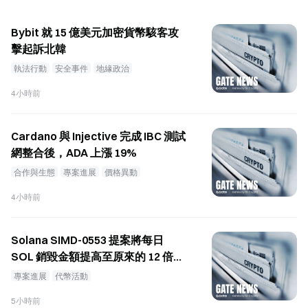
的聯邦加密貨幣規則。參議院多數黨領袖 John Thune
於 8 月 7 日確認，該院將把表決延後至 8 月休會期結
Bybit 就 15 億美元加密貨幣駭客攻
束後的 9 月進行。Lummis 表示，她的承諾源自這樣
擊起訴北韓
的看法：數位資產公司需要可預測的聯邦規則，才能
執法行動
安全事件
地緣政治
在美國營運，而消費者需要更強的防詐騙保護。這次
4小時前
延遲是在歷經 11 個月談判後發生的，談判產生了超
過 300 頁由民主黨要求的立法修正內容。 參議院將
CLARITY Act 表決延後至 8 月休會期結束後的 9 月 參
Cardano 與 Injective 完成 IBC 測試
議院多數黨領袖 John Thune 於 8 月 7 日確認，該院將
網整合後，ADA 上漲 19%
把 CLARITY Act 的表決延後至 8 月休會期結束後的 9
合作與生態
專案進展
價格異動
月進行。就在她於 8 月 7 日發表聲明的兩天前，
Lummis 原本預期參議員會留在華盛頓直到週末，以
4小時前
便在 8 月休會期前促成對 CLARITY Act
Solana SIMD-0553 提案將每日
SOL 銷毀金額提高至原來的 12 倍，
達到 65 萬美元
專案進展
代幣活動
5小時前