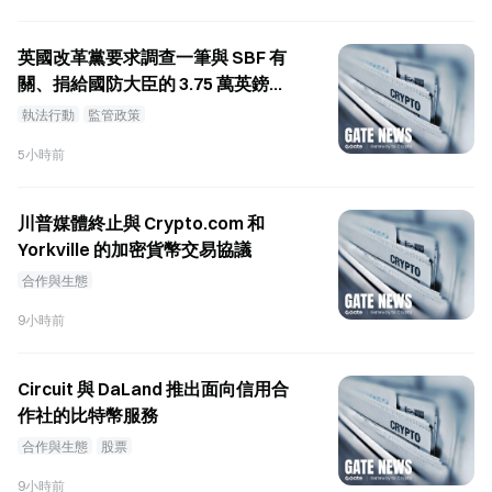
英國改革黨要求調查一筆與 SBF 有
關、捐給國防大臣的 3.75 萬英鎊捐
款。
執法行動
監管政策
5小時前
川普媒體終止與 Crypto.com 和
Yorkville 的加密貨幣交易協議
合作與生態
9小時前
Circuit 與 DaLand 推出面向信用合
作社的比特幣服務
合作與生態
股票
9小時前