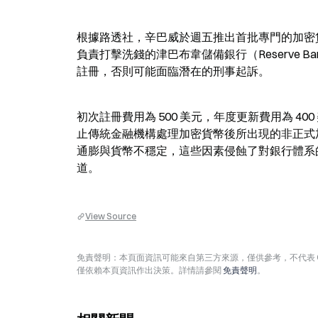
根據路透社，辛巴威於週五推出首批專門的加密
負責打擊洗錢的津巴布韋儲備銀行（Reserve Bank of 
註冊，否則可能面臨潛在的刑事起訴。
初次註冊費用為 500 美元，年度更新費用為 400 美
止傳統金融機構處理加密貨幣後所出現的非正式
通膨與貨幣不穩定，這些因素侵蝕了對銀行體系的信
道。
View Source
免責聲明：本頁面資訊可能來自第三方來源，僅供參考，不代表 
僅依賴本頁資訊作出決策。詳情請參閱
免責聲明
。