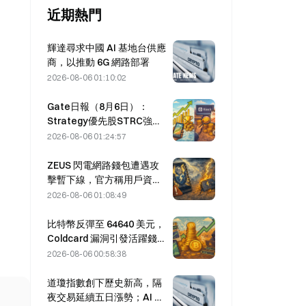
近期熱門
輝達尋求中國 AI 基地台供應
商，以推動 6G 網路部署
2026-08-06 01:10:02
Gate日報（8月6日）：
Strategy優先股STRC強勢
反彈；Block上調2026全年
2026-08-06 01:24:57
業績預期
ZEUS 閃電網路錢包遭遇攻
擊暫下線，官方稱用戶資金
未丟失
2026-08-06 01:08:49
比特幣反彈至 64640 美元，
Coldcard 漏洞引發活躍錢包
創三個月新高
2026-08-06 00:58:38
道瓊指數創下歷史新高，隔
夜交易延續五日漲勢；AI 投