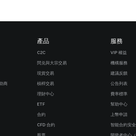
產品
服務
C2C
VIP 權益
閃兑與大宗交易
機構服務
現貨交易
建議反饋
贊助商
槓桿交易
公告列表
理財中心
費率標準
ETF
幫助中心
合約
上幣申請
CFD 合約
智能合約安全
股票
開發者中心（