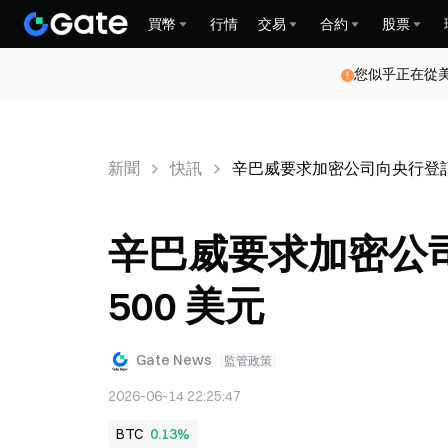
買幣
行情
交易
合約
股票
您似乎正在從
新聞
快訊
辛巴威要求加密公司向央行登記，
辛巴威要求加密公
500 美元
Gate News
監管政策
2026-06-14 22:25:47
BTC
0.13%