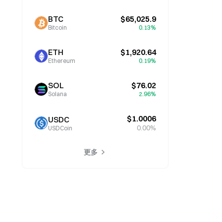
BTC
$65,025.9
Bitcoin
0.13%
ETH
$1,920.64
Ethereum
0.19%
SOL
$76.02
Solana
2.96%
$1.0006
USDC
0.00%
USDCoin
更多