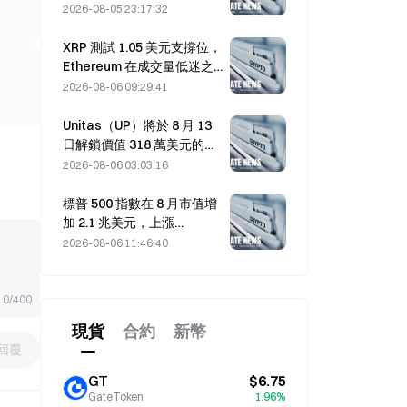
資推動市場上漲
2026-08-05 23:17:32
XRP 測試 1.05 美元支撐位，
Ethereum 在成交量低迷之
際守住 1,908 美元
2026-08-06 09:29:41
Unitas（UP）將於 8 月 13
日解鎖價值 318 萬美元的
938 萬枚代幣。
2026-08-06 03:03:16
標普 500 指數在 8 月市值增
加 2.1 兆美元，上漲
3.12%，而比特幣僅上漲
2026-08-06 11:46:40
2%。
0/400
現貨
合約
新幣
回覆
GT
$6.75
GateToken
1.96%