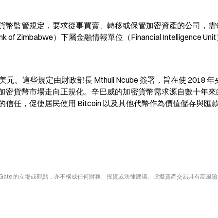
貨幣監管規定，要求從事買賣、轉移或保管加密資產的公司，需
Zimbabwe）下屬金融情報單位（Financial Intelligence Un
元。這些規定由財政部長 Mthuli Ncube 簽署，旨在使 2018 
加密貨幣市場走向正規化。辛巴威的加密貨幣需求源自數十年來
任，促使居民使用 Bitcoin 以及其他代幣作為價值儲存與匯
Gate 的立場或觀點，亦不構成任何財務、投資或法律建議。虛擬資產交易具有高風