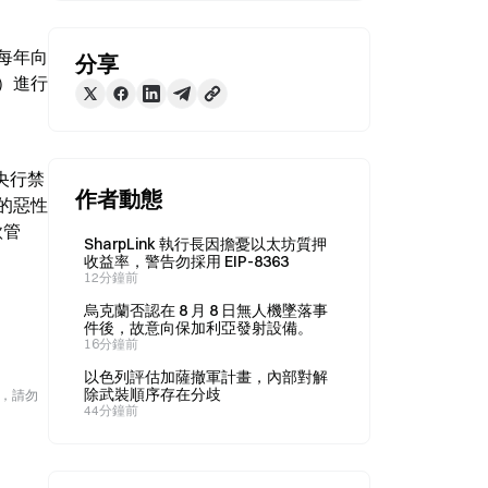
每年向
分享
it）進行
年央行禁
作者動態
的惡性
款管
SharpLink 執行長因擔憂以太坊質押
收益率，警告勿採用 EIP-8363
12分鐘前
烏克蘭否認在 8 月 8 日無人機墜落事
件後，故意向保加利亞發射設備。
16分鐘前
以色列評估加薩撤軍計畫，內部對解
除武裝順序存在分歧
險，請勿
44分鐘前