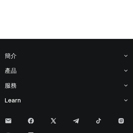
簡介
關於我們
產品
職業機會
C2C
服務
新聞中心
閃兑與大宗交易
VIP 權益
F1 紅牛車隊官方贊助商
Learn
現貨交易
機構服務
用戶協議
學院
槓桿交易
建議反饋
風險警示
Gate 快訊
理財中心
公告列表
隱私政策
Gate Blog
ETF