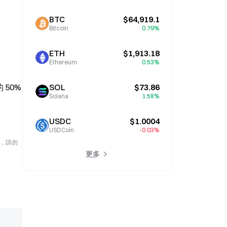
BTC
$64,919.1
Bitcoin
0.79%
ETH
$1,913.18
Ethereum
0.53%
50% 
SOL
$73.86
Solana
1.58%
USDC
$1.0004
USDCoin
-0.03%
險，請勿
更多