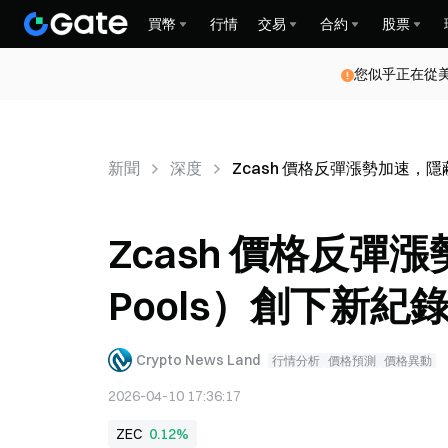
買幣
行情
交易
合約
股票
您似乎正在從
新聞
深度
Zcash 價格反彈漲勢加速，隱蔽池
Zcash 價格反彈漲
Pools）創下新紀
Crypto News Land
行情分析
價格預測
價格異動
2026-04-10 17:36:17
ZEC
0.12%