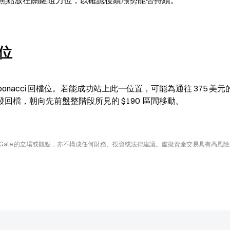
焦點放在關鍵阻力位，以確認後續漲勢能否持續。
位
 Fibonacci 回檔位。若能成功站上此一位置，可能為通往 375 美元的 
發回檔，朝向先前盤整階段所見的 $190  區間移動。
Gate 的立場或觀點，亦不構成任何財務、投資或法律建議。虛擬資產交易具有高風