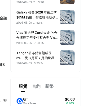
波攻擊損失 1.14 億美元
2026-08-05 01:13:30
Galaxy 報告 2026 年第二季
$85M 虧損；營收較預期少 3
各金融
億美元，股價下跌 7.23%。
2026-08-05 17:52:57
。
Visa 透過與 Zerohash 的合
作將穩定幣支付整合至 Visa
Direct
2026-08-05 17:03:15
Tanger 公布銷售額成長
5%，受 6 月至 7 月的世界盃
旅遊帶動
2026-08-05 15:55:54
漲階
現貨
合約
新幣
GT
$6.68
、持
GateToken
0.30%