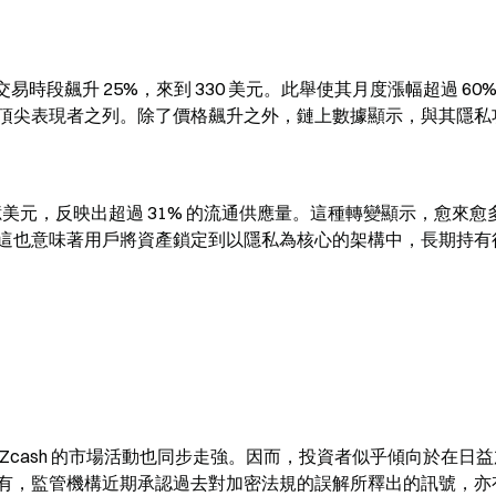
交易時段飆升 25%，來到 330 美元。此舉使其月度漲幅超過 60
頂尖表現者之列。除了價格飆升之外，鏈上數據顯示，與其隱私
.8 億美元，反映出超過 31% 的流通供應量。這種轉變顯示，愈來愈
這也意味著用戶將資產鎖定到以隱私為核心的架構中，長期持有
Zcash 的市場活動也同步走強。因而，投資者似乎傾向於在日
有，監管機構近期承認過去對加密法規的誤解所釋出的訊號，亦