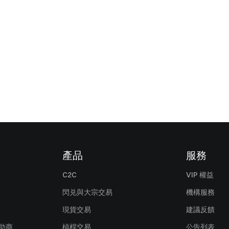
產品
服務
C2C
VIP 權益
閃兑與大宗交易
機構服務
現貨交易
建議反饋
贊助商
槓桿交易
公告列表