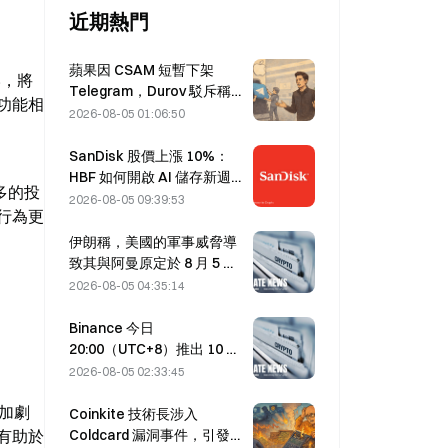
近期熱門
蘋果因 CSAM 短暫下架
%，將
Telegram，Durov 駁斥稱受
功能相
「安全攻擊」
2026-08-05 01:06:50
SanDisk 股價上漲 10%：
HBF 如何開啟 AI 儲存新週
多的投
期，財報能否驗證成長邏
2026-08-05 09:39:53
行為更
輯？
伊朗稱，美國的軍事威脅導
致其與阿曼原定於 8 月 5 日
達成的荷莫茲海峽協議延
2026-08-05 04:35:14
後。
Binance 今日
20:00（UTC+8）推出 10 個
bStocks 交易對，掛單手續
2026-08-05 02:33:45
費為零。
益加劇
Coinkite 技術長涉入
Coldcard 漏洞事件，引發四
有助於