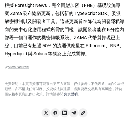
根據 Foresight News，完全同態加密（FHE）基礎設施專
案 Zama 發布協議更新，包括新的 TypeScript SDK、委派
解密機制以及開發者工具。這些更新旨在降低為開發隱私導
向的去中心化應用程式所需的門檻，讓開發者能在 5 分鐘內
部署一個可運作的機密轉帳系統。ZAMA 代幣質押現已上
線，目前已有超過 50% 的流通供應量在 Ethereum、BNB、
Hyperliquid 與 Solana 等網路上完成質押。
View Source
免責聲明：本頁面資訊可能來自第三方來源，僅供參考，不代表 Gate 的立場或
觀點，亦不構成任何財務、投資或法律建議。虛擬資產交易具有高風險，請勿
僅依賴本頁資訊作出決策。詳情請參閱
免責聲明
。