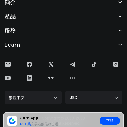
簡介
關於我們
產品
職業機會
C2C
服務
新聞中心
閃兑與大宗交易
VIP 權益
F1 紅牛車隊官方贊助商
Learn
現貨交易
機構服務
用戶協議
學院
槓桿交易
建議反饋
風險警示
Gate 快訊
理財中心
公告列表
隱私政策
Gate Blog
ETF
費率標準
Cookie 政策
加密貨幣百科
合約
幫助中心
媒體工具包
Gate 研究院
CFD 合約
繁體中文
USD
上幣申請
儲備金
比特幣減半
股票
智能合約安全
牌照
以太坊 (ETH) 升級
Alpha
開發者中心（API）
安全方案
Gate App
Copyright © 2013-2026.
下載
大數据
Gate Pay
All Right Reserved.
4500萬
交易者的信賴首選