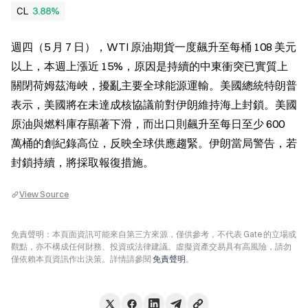
CL
3.88%
週四（5 月 7 日），WTI 原油期貨一度飆升至每桶 108 美元
以上，本週上漲近 15%，原因是持續的中東衝突已實質上
關閉荷姆茲海峽，擾亂主要全球能源運輸。美國總統特朗普
表示，美國將在未達成核協議前對伊朗維持海上封鎖。美國
原油與燃料庫存顯著下滑，而出口則飆升至每日至少 600 
萬桶的創紀錄高位，反映全球供應趨緊。伊朗當局警告，若
封鎖持續，將採取報復措施。
View Source
免責聲明：本頁面資訊可能來自第三方來源，僅供參考，不代表 Gate 的立場或
觀點，亦不構成任何財務、投資或法律建議。虛擬資產交易具有高風險，請勿
僅依賴本頁資訊作出決策。詳情請參閱
免責聲明
。