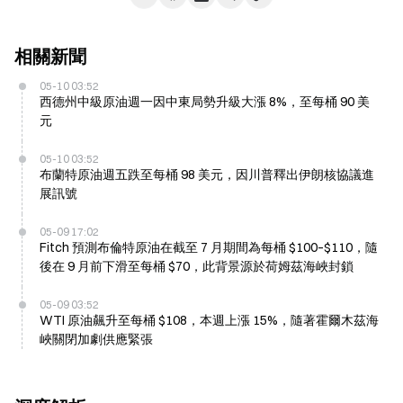
相關新聞
05-10 03:52
西德州中級原油週一因中東局勢升級大漲 8%，至每桶 90 美
元
05-10 03:52
布蘭特原油週五跌至每桶 98 美元，因川普釋出伊朗核協議進
展訊號
05-09 17:02
Fitch 預測布倫特原油在截至 7 月期間為每桶 $100–$110，隨
後在 9 月前下滑至每桶 $70，此背景源於荷姆茲海峽封鎖
05-09 03:52
WTI 原油飆升至每桶 $108，本週上漲 15%，隨著霍爾木茲海
峽關閉加劇供應緊張