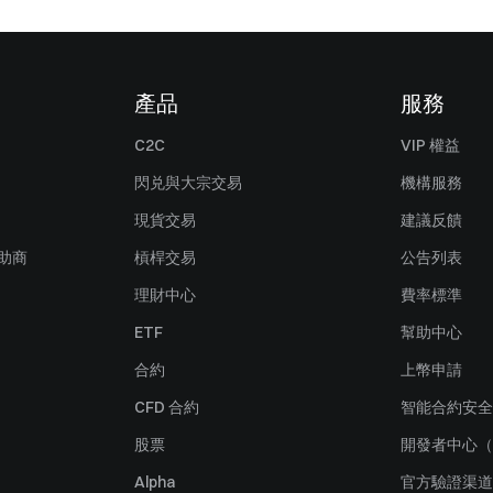
產品
服務
C2C
VIP 權益
閃兑與大宗交易
機構服務
現貨交易
建議反饋
贊助商
槓桿交易
公告列表
理財中心
費率標準
ETF
幫助中心
合約
上幣申請
CFD 合約
智能合約安全
股票
開發者中心（
Alpha
官方驗證渠道