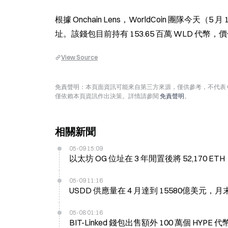
根據 Onchain Lens，WorldCoin 團隊今天（5
址。該錢包目前持有 153.65 百萬 WLD 代幣，價值
View Source
免責聲明：本頁面資訊可能來自第三方來源，僅供參考，不代表 
僅依賴本頁資訊作出決策。詳情請參閱
免責聲明
。
相關新聞
05-09 15:09
以太坊 OG 位址在 3 年閒置後將 52,170 E
05-09 11:16
USDD 供應量在 4 月達到 15580億美元，
05-08 01:16
BIT-Linked 錢包出售額外 100 萬個 HYPE