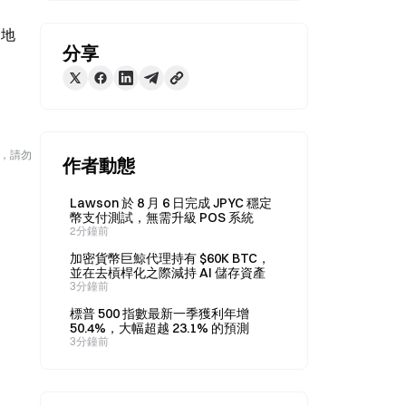
管地
分享
險，請勿
作者動態
Lawson 於 8 月 6 日完成 JPYC 穩定
幣支付測試，無需升級 POS 系統
2分鐘前
加密貨幣巨鯨代理持有 $60K BTC，
並在去槓桿化之際減持 AI 儲存資產
3分鐘前
標普 500 指數最新一季獲利年增
50.4%，大幅超越 23.1% 的預測
3分鐘前