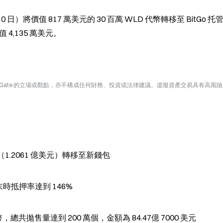
 月 10 日）將價值 817 萬美元的 30 百萬 WLD 代幣轉移至 BitGo 托
 4,135 萬美元。
Gate 的立場或觀點，亦不構成任何財務、投資或法律建議。虛擬資產交易具有高風
TH（1.2061 億美元）轉移至新錢包
月末時抵押率達到 146%
 代幣，總共拋售量達到 200 萬個，金額為 84.47億 7000 美元