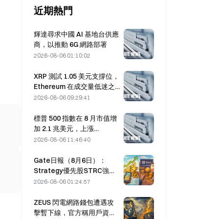
近期熱門
輝達尋求中國 AI 基地台供應
商，以推動 6G 網路部署
2026-08-06 01:10:02
XRP 測試 1.05 美元支撐位，
Ethereum 在成交量低迷之
際守住 1,908 美元
2026-08-06 09:29:41
標普 500 指數在 8 月市值增
加 2.1 兆美元，上漲
3.12%，而比特幣僅上漲
2026-08-06 11:46:40
2%。
Gate日報（8月6日）：
Strategy優先股STRC強勢
反彈；Block上調2026全年
2026-08-06 01:24:57
業績預期
ZEUS 閃電網路錢包遭遇攻
擊暫下線，官方稱用戶資金