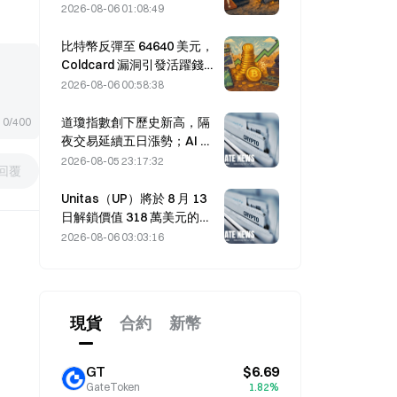
未丟失
2026-08-06 01:08:49
比特幣反彈至 64640 美元，
Coldcard 漏洞引發活躍錢包
創三個月新高
2026-08-06 00:58:38
道瓊指數創下歷史新高，隔
0/400
夜交易延續五日漲勢；AI 投
資推動市場上漲
2026-08-05 23:17:32
回覆
Unitas（UP）將於 8 月 13
日解鎖價值 318 萬美元的
938 萬枚代幣。
2026-08-06 03:03:16
現貨
合約
新幣
GT
$6.69
GateToken
1.82%