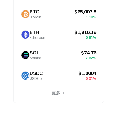
BTC
$65,007.8
Bitcoin
1.10%
ETH
$1,916.19
Ethereum
0.61%
SOL
$74.76
Solana
2.62%
USDC
$1.0004
USDCoin
-0.01%
更多