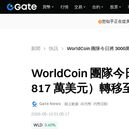
買幣
行情
交易
合約
股票
您似乎正在從
新聞
快訊
WorldCoin 團隊今日將 300
WorldCoin 團隊
817 萬美元）轉移至 
Gate News
鏈上數據
AI 代幣
代幣活動
2026-05-10 01:05:17
WLD
3.40%