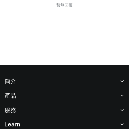
暫無回覆
簡介
關於我們
產品
職業機會
C2C
服務
新聞中心
閃兑與大宗交易
VIP 權益
F1 紅牛車隊官方贊助商
Learn
現貨交易