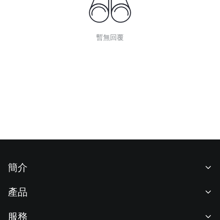
暫無回覆
簡介
關於我們
產品
職業機會
C2C
服務
新聞中心