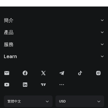
簡介
關於我們
產品
職業機會
C2C
服務
新聞中心
閃兑與大宗交易
VIP 權益
F1 紅牛車隊官方贊助商
Learn
現貨交易
機構服務
用戶協議
學院
槓桿交易
建議反饋
風險警示
Gate 快訊
理財中心
公告列表
隱私政策
Gate Blog
ETF
費率標準
Cookie 政策
加密貨幣百科
合約
幫助中心
媒體工具包
Gate 研究院
CFD 合約
繁體中文
USD
上幣申請
儲備金
比特幣減半
股票