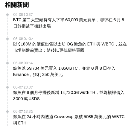
相關新聞
06-08 10:37
BTC 第二大空頭持有人下單 60,093 美元買單，尋求在 6 月 8
日於損益平衡點出場
06-08 07:02
以 $188M 的價值出售以太坊 OG 鯨魚的 ETH 與 WBTC，並在
市場崩盤前賣出；隨後以更低價格買回
06-08 00:54
鯨魚以 59,734 美元買入 1,656 BTC，並於 6 月 8 日存入
Binance，獲利 350 萬美元
06-07 23:37
鯨魚在 6 個月停擺後新增 14,730.36 wstETH，並為槓桿借入
3000 萬 USDS
06-07 23:32
鯨魚在 24 小時內透過 Cowswap 累積 5985 萬美元的 WBTC
與 ETH