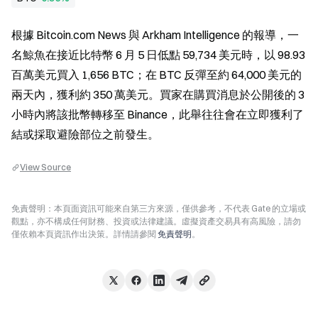
根據 Bitcoin.com News 與 Arkham Intelligence 的報導，一
名鯨魚在接近比特幣 6 月 5 日低點 59,734 美元時，以 98.93 
百萬美元買入 1,656 BTC；在 BTC 反彈至約 64,000 美元的
兩天內，獲利約 350 萬美元。買家在購買消息於公開後的 3 
小時內將該批幣轉移至 Binance，此舉往往會在立即獲利了
結或採取避險部位之前發生。
View Source
免責聲明：本頁面資訊可能來自第三方來源，僅供參考，不代表 Gate 的立場或
觀點，亦不構成任何財務、投資或法律建議。虛擬資產交易具有高風險，請勿
僅依賴本頁資訊作出決策。詳情請參閱
免責聲明
。