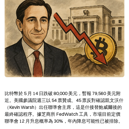
比特幣於 5 月 14 日跌破 80,000 美元，暫報 79,560 美元附
近。美國參議院週三以 54 票贊成、45 票反對確認凱文沃什
（Kevin Warsh）出任聯準會主席，這是什接替鮑威爾後的
最終確認程序。據芝商所 FedWatch 工具，市場目前定價
聯準會 12 月升息概率為 30%，年內降息可能性已被排除。