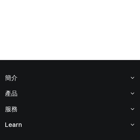
簡介
關於我們
產品
職業機會
C2C
服務
新聞中心
閃兑與大宗交易
VIP 權益
F1 紅牛車隊官方贊助商
Learn
現貨交易
機構服務
用戶協議
學院
槓桿交易