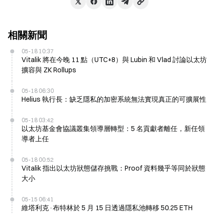
相關新聞
05-18 10:37
Vitalik 將在今晚 11 點（UTC+8）與 Lubin 和 Vlad 討論以太坊
擴容與 ZK Rollups
05-18 06:30
Helius 執行長：缺乏隱私的加密系統無法實現真正的可擴展性
05-18 03:42
以太坊基金會協議叢集領導層轉型：5 名貢獻者離任，新任領
導者上任
05-18 00:52
Vitalik 指出以太坊狀態儲存挑戰：Proof 資料幾乎等同於狀態
大小
05-15 06:41
維塔利克·布特林於 5 月 15 日透過隱私池轉移 50.25 ETH