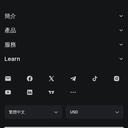
簡介
關於我們
產品
職業機會
C2C
服務
新聞中心
閃兑與大宗交易
VIP 權益
F1 紅牛車隊官方贊助商
Learn
現貨交易
機構服務
用戶協議
學院
槓桿交易
建議反饋
風險警示
Gate 快訊
理財中心
公告列表
隱私政策
Gate Blog
ETF
費率標準
Cookie 政策
加密貨幣百科
合約
幫助中心
媒體工具包
Gate 研究院
CFD 合約
繁體中文
USD
上幣申請
儲備金
比特幣減半
股票
智能合約安全
牌照
以太坊 (ETH) 升級
Alpha