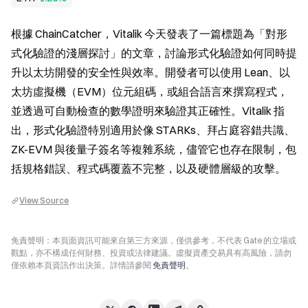
根據 ChainCatcher，Vitalik 今天發表了一篇標題為「對形
式化驗證的淺層探討」的文章，討論形式化驗證如何同時提
升以太坊開發的安全性與效率。開發者可以使用 Lean、以
太坊虛擬機（EVM）位元組碼，或組合語言來撰寫程式，
並透過可自動檢查的數學證明來驗證其正確性。Vitalik 指
出，形式化驗證特別適用於像 STARKs、拜占庭容錯共識、
ZK-EVM 與後量子簽名等複雜系統，儘管它也存在限制，包
括規格錯誤、程式碼覆蓋不完整，以及硬體層級的攻擊。
View Source
免責聲明：本頁面資訊可能來自第三方來源，僅供參考，不代表 Gate 的立場或
觀點，亦不構成任何財務、投資或法律建議。虛擬資產交易具有高風險，請勿
僅依賴本頁資訊作出決策。詳情請參閱
免責聲明
。