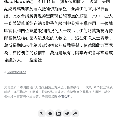
Gate News 消息，4 月 11 日，據多位知情人士透露，美國
副總統萬斯將於週六抵達伊斯蘭堡，並與伊朗官員舉行會
談。此次會談將實現德黑蘭現任領導層的願望，其中一些人
一直希望萬斯能在結束戰爭的談判中發揮主導作用。一位地
區官員和四位熟悉談判情況的人士表示，伊朗將萬斯視為特
朗普總統核心圈內最反戰的人物之一。這些消息人士表示，
萬斯長期以來作為其政治標籤的反戰聲譽，使德黑蘭方面認
為，在特朗普的親信中，萬斯是最有可能本著誠意尋求達成
協議的人。（路透社）
View Source
免責聲明：本頁面資訊可能來自第三方來源，僅供參考，不代表 Gate 的立場或
觀點，亦不構成任何財務、投資或法律建議。虛擬資產交易具有高風險，請勿
僅依賴本頁資訊作出決策。詳情請參閱
免責聲明
。