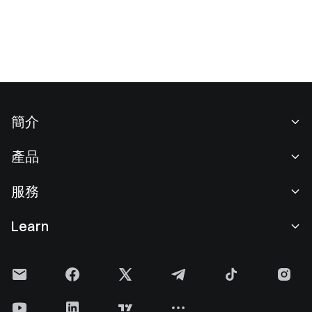
簡介
關於我們
產品
職業機會
C2C
服務
新聞中心
閃兑與大宗交易
VIP 權益
F1 紅牛車隊官方贊助商
Learn
現貨交易
機構服務
用戶協議
學院
槓桿交易
建議反饋
風險警示
Gate 快訊
理財中心
公告列表
隱私政策
Gate Blog
ETF
費率標準
Cookie 政策