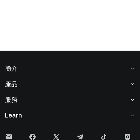
簡介
關於我們
產品
職業機會
C2C
服務
新聞中心
閃兑與大宗交易
VIP 權益
F1 紅牛車隊官方贊助商
Learn
現貨交易
機構服務
用戶協議
學院
槓桿交易
建議反饋
風險警示
Gate 快訊
理財中心