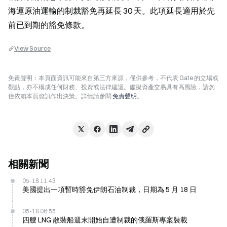
海運原油運輸的制裁豁免再延長 30 天。此項延長適用於先
前已到期的豁免條款。
View Source
免責聲明：本頁面資訊可能來自第三方來源，僅供參考，不代表 Gate 的立場或
觀點，亦不構成任何財務、投資或法律建議。虛擬資產交易具有高風險，請勿
僅依賴本頁資訊作出決策。詳情請參閱
免責聲明
。
相關新聞
05-18 11:43
美國提出一項暫時豁免伊朗石油制裁，日期為 5 月 18 日
05-18 06:55
四艘 LNG 散裝船週末開始自遭制裁的俄羅斯專案裝載