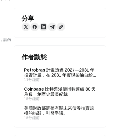
分享
險，請勿
作者動態
Petrobras 計畫透過 2027—2031 年
投資計畫，在 2031 年實現柴油自給
自足。
11分鐘前
Coinbase 比特幣溢價指數連續 80 天
為負，創歷史最長紀錄
15分鐘前
美國財政部調整有關未來債券拍賣規
模的措辭，引發爭議。
15分鐘前