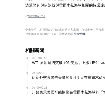
透過談判與伊朗就與霍爾木茲海峽相關的協議達
View Source
免責聲明：本頁面資訊可能來自第三方來源，僅供參考，不代表 
僅依賴本頁資訊作出決策。詳情請參閱
免責聲明
。
相關新聞
05-10 03:52
WTI 原油週四突破 108 美元，上漲 15
05-09 20:13
伊朗外交官警告美國於 5 月 9 日在霍爾木
05-09 00:23
川普表示美國可能恢復在霍爾木茲海峽的「