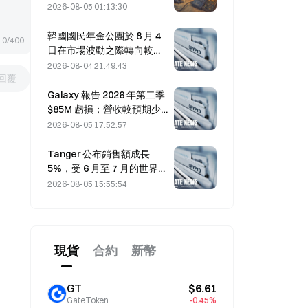
波攻擊損失 1.14 億美元
2026-08-05 01:13:30
韓國國民年金公團於 8 月 4
0/400
日在市場波動之際轉向較穩
健的股票。
2026-08-04 21:49:43
回覆
Galaxy 報告 2026 年第二季
$85M 虧損；營收較預期少 3
億美元，股價下跌 7.23%。
2026-08-05 17:52:57
Tanger 公布銷售額成長
5%，受 6 月至 7 月的世界盃
旅遊帶動
2026-08-05 15:55:54
現貨
合約
新幣
GT
$6.61
GateToken
-0.45%