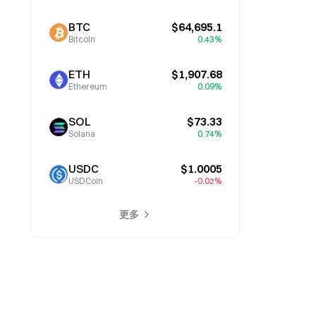
BTC
$64,695.1
Bitcoin
0.43%
ETH
$1,907.68
Ethereum
0.09%
SOL
$73.33
Solana
0.74%
USDC
$1.0005
USDCoin
-0.02%
更多