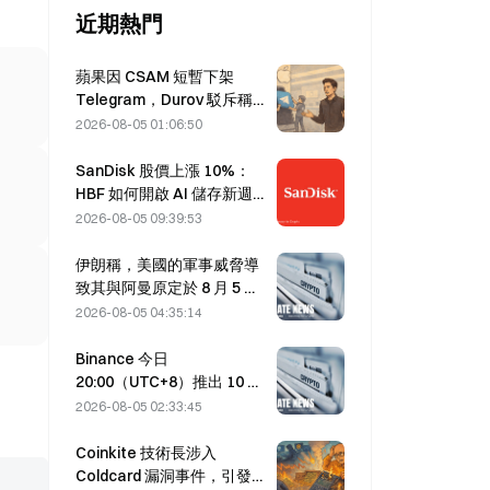
近期熱門
蘋果因 CSAM 短暫下架
Telegram，Durov 駁斥稱受
「安全攻擊」
2026-08-05 01:06:50
SanDisk 股價上漲 10%：
HBF 如何開啟 AI 儲存新週
期，財報能否驗證成長邏
2026-08-05 09:39:53
輯？
伊朗稱，美國的軍事威脅導
致其與阿曼原定於 8 月 5 日
達成的荷莫茲海峽協議延
2026-08-05 04:35:14
後。
Binance 今日
20:00（UTC+8）推出 10 個
bStocks 交易對，掛單手續
2026-08-05 02:33:45
費為零。
Coinkite 技術長涉入
Coldcard 漏洞事件，引發四