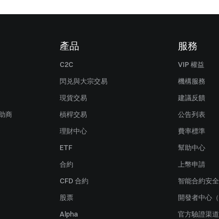
產品
服務
C2C
VIP 權益
閃兑與大宗交易
機構服務
現貨交易
建議反饋
贊助商
槓桿交易
公告列表
理財中心
費率標準
ETF
幫助中心
合約
上幣申請
CFD 合約
智能合約安全
股票
開發者中心（
Alpha
官方驗證渠道