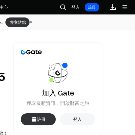
中心
登入
註冊
品。
切換站點
5
加入 Gate
獲取最新資訊，開啟財富之旅
註冊
登入
特指出，