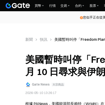
買幣
行情
交易
合約
股票
您似乎正在從
新聞
快訊
美國暫時叫停「Freedom P
美國暫時叫停「Free
月 10 日尋求與
Gate News
大宗商品
2026-05-10 13:26:17
根據 PANews，美國能源部長賴特（Wright）在