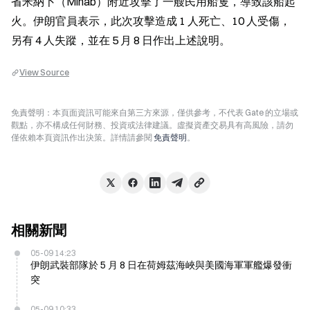
省米納卜（Minab）附近攻擊了一艘民用船隻，導致該船起
火。伊朗官員表示，此次攻擊造成 1 人死亡、10 人受傷，
另有 4 人失蹤，並在 5 月 8 日作出上述說明。
View Source
免責聲明：本頁面資訊可能來自第三方來源，僅供參考，不代表 Gate 的立場或
觀點，亦不構成任何財務、投資或法律建議。虛擬資產交易具有高風險，請勿
僅依賴本頁資訊作出決策。詳情請參閱
免責聲明
。
相關新聞
05-09 14:23
伊朗武裝部隊於 5 月 8 日在荷姆茲海峽與美國海軍軍艦爆發衝
突
05-09 10:33