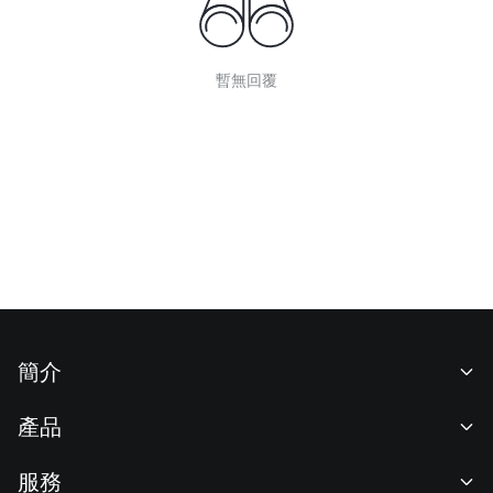
暫無回覆
簡介
關於我們
產品
職業機會
C2C
服務
新聞中心