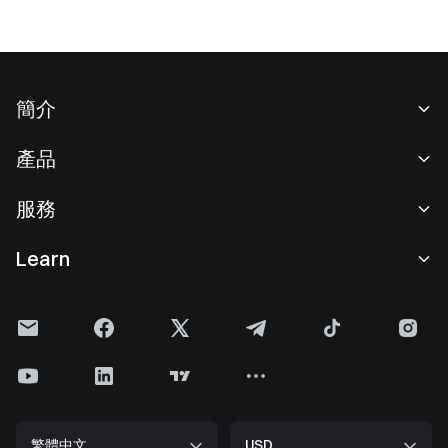
簡介
關於我們
產品
職業機會
C2C
服務
新聞中心
閃兑與大宗交易
VIP 權益
F1 紅牛車隊官方贊助商
Learn
現貨交易
機構服務
用戶協議
學院
槓桿交易
建議反饋
風險警示
Gate 快訊
理財中心
公告列表
隱私政策
Gate Blog
ETF
費率標準
Cookie 政策
加密貨幣百科
合約
幫助中心
媒體工具包
Gate 研究院
CFD 合約
繁體中文
USD
上幣申請