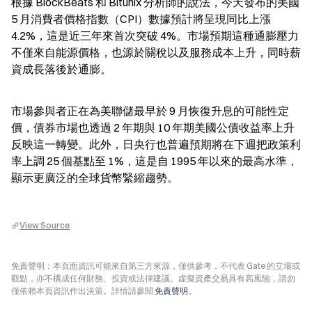
根據 BlockBeats 和 Bitunix 分析師的說法，今天發布的美國 
5 月消費者價格指數（CPI）數據預計將呈現同比上漲 
4.2%，這是近三年來首次突破 4%。市場預期這種通膨壓力
不僅來自能源價格，也源於關稅以及服務成本上升，同時薪
資成長落後於通膨。
市場參與者正在為美聯儲最早於 9 月恢復升息的可能性定
價，債券市場也透過 2 年期與 10 年期美國公債收益率上升
反映這一轉變。此外，日央行也普遍預期將在下週把政策利
率上調 25 個基點至 1%，這是自 1995 年以來的最高水準，
顯示更廣泛的全球貨幣緊縮趨勢。
View Source
免責聲明：本頁面資訊可能來自第三方來源，僅供參考，不代表 Gate 的立場或
觀點，亦不構成任何財務、投資或法律建議。虛擬資產交易具有高風險，請勿
僅依賴本頁資訊作出決策。詳情請參閱
免責聲明
。