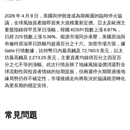
2026 年 4 月 8 日，美國與伊朗達成為期兩週的臨時停火協
議，全球風險資產隨即迎來大規模重新定價。亞太及歐洲主
要股指錄得罕見單日漲幅，韓國 KOSPI 指數上漲 6.87%，
日經 225 指數上漲 5.39%。能源市場同步承壓，美國原油與
布倫特原油單日跌幅均超過百分之十六。加密市場方面，據 
Gate 行情數據，比特幣日內最高觸及 72,760.5 美元，以太
坊最高觸及 2,273.25 美元，主要資產均錄得百分之四至百
分之七不等的漲幅。此次行情反映了地緣風險溢價消退對全
球流動性與投資者情緒的短期提振，但兩週停火期限過後地
緣局勢仍存不確定性，市場後續走向將取決於協議能否轉化
為更長期的穩定安排。
常見問題