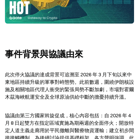
事件背景與協議由來
此次停火協議的達成背景可追溯至 2026 年 3 月下旬以來中
東地區持續升級的軍事對峙態勢。此前數週，圍繞伊朗核設
施及相關地區代理人衝突的緊張局勢不斷加劇，市場對霍爾
木茲海峽航運安全及全球原油供給中斷的擔憂持續升溫。
協議由第三方國家斡旋促成，核心內容包括：自 2026 年 4 
月 8 日起雙方在指定區域實施為期兩週的全面停火；開放特
定人道主義走廊用於平民撤離與醫療物資運輸；建立初步間
接接觸機制，為後續討論提供基礎框架。各方聲明強調，此