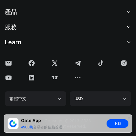
關於我們
產品
職業機會
C2C
服務
新聞中心
閃兑與大宗交易
VIP 權益
F1 紅牛車隊官方贊助商
Learn
現貨交易
機構服務
用戶協議
學院
槓桿交易
建議反饋
風險警示
Gate 快訊
理財中心
公告列表
隱私政策
Gate Blog
ETF
費率標準
Cookie 政策
加密貨幣百科
合約
幫助中心
媒體工具包
Gate 研究院
CFD 合約
繁體中文
USD
上幣申請
儲備金
比特幣減半
股票
智能合約安全
牌照
以太坊 (ETH) 升級
Alpha
開發者中心（API）
安全方案
Gate App
Copyright © 2013-2026.
下載
大數据
Gate Pay
All Right Reserved.
4500萬
交易者的信賴首選
官方驗證渠道
GateToken (GT)
加密貨幣價格
Gate Card