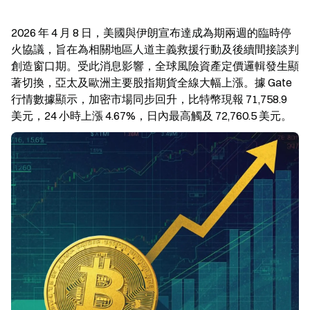
2026 年 4 月 8 日，美國與伊朗宣布達成為期兩週的臨時停
火協議，旨在為相關地區人道主義救援行動及後續間接談判
創造窗口期。受此消息影響，全球風險資產定價邏輯發生顯
著切換，亞太及歐洲主要股指期貨全線大幅上漲。據 Gate 
行情數據顯示，加密市場同步回升，比特幣現報 71,758.9 