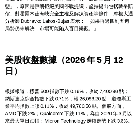
態」，原因是伊朗拒絕美國停戰提議，堅持提出包括戰爭賠
償、對霍爾木茲海峽完全主權及解凍資產等條件。摩根大通
分析師 Dubravko Lakos-Bujas 表示：「如果再過四到五週
局勢仍未解決，市場可能陷入盲目樂觀。」
美股收盤數據（2026 年 5 月 12 
日）
根據報道，標普 500 指數下跌 0.16%，收於 7,400.96 點；
納斯達克綜合指數下跌 0.71%，報 26,088.20 點；道瓊斯工
業平均指數上漲 0.11%，收於 49,760.56 點。個股方面，
AMD 下跌 2%；Qualcomm 下跌 11%，為自 2020 年 3 月以
來最大單日跌幅；Micron Technology 逆轉走勢下跌 3.6%。