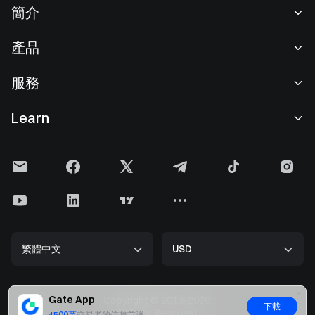
簡介
關於我們
產品
職業機會
C2C
服務
新聞中心
閃兑與大宗交易
VIP 權益
F1 紅牛車隊官方贊助商
Learn
現貨交易
機構服務
用戶協議
學院
槓桿交易
建議反饋
風險警示
Gate 快訊
理財中心
公告列表
隱私政策
Gate Blog
ETF
費率標準
Cookie 政策
加密貨幣百科
合約
幫助中心
媒體工具包
Gate 研究院
CFD 合約
繁體中文
USD
上幣申請
儲備金
比特幣減半
股票
智能合約安全
牌照
以太坊 (ETH) 升級
Alpha
開發者中心（API）
安全方案
Gate App
Copyright © 2013-2026.
下載
大數据
Gate Pay
All Right Reserved.
4500萬
交易者的信賴首選