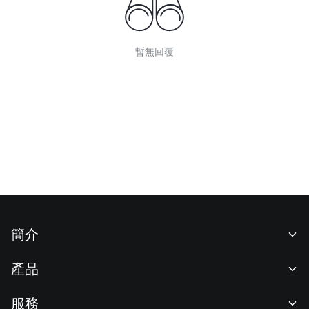
暫無回覆
簡介
關於我們
產品
職業機會
C2C
服務
新聞中心