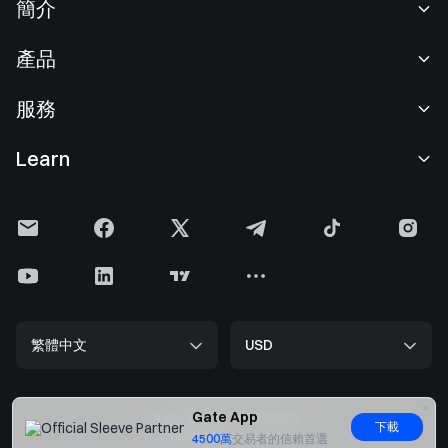
簡介
關於我們
產品
職業機會
C2C
服務
新聞中心
閃兑與大宗交易
VIP 權益
F1 紅牛車隊官方贊助商
Learn
現貨交易
機構服務
用戶協議
學院
槓桿交易
建議反饋
風險警示
Gate 快訊
理財中心
公告列表
隱私政策
Gate Blog
ETF
費率標準
Cookie 政策
加密貨幣百科
合約
幫助中心
媒體工具包
Gate 研究院
CFD 合約
繁體中文
USD
上幣申請
儲備金
比特幣減半
股票
智能合約安全
牌照
以太坊 (ETH) 升級
Alpha
開發者中心（API）
安全方案
Gate App
Copyright © 2013-2026.
下載
大數据
Gate Pay
All Right Reserved.
4500萬
交易者的信賴首選