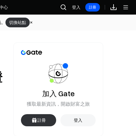
中心
登入
註冊
品。
切換站點
證
加入 Gate
獲取最新資訊，開啟財富之旅
註冊
登入