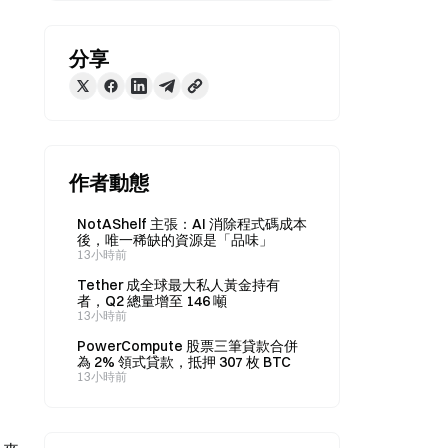
分享
作者動態
NotAShelf 主張：AI 消除程式碼成本
後，唯一稀缺的資源是「品味」
13小時前
Tether 成全球最大私人黃金持有
者，Q2 總量增至 146 噸
13小時前
PowerCompute 股票三筆貸款合併
為 2% 領式貸款，抵押 307 枚 BTC
13小時前