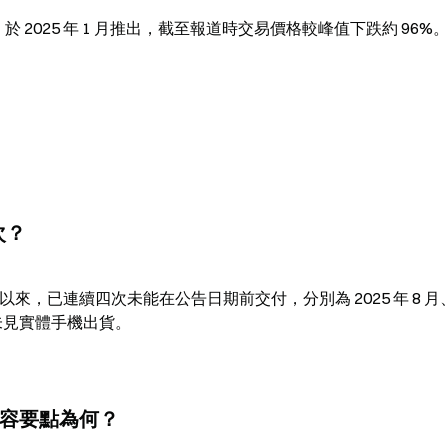
P）於 2025 年 1 月推出，截至報道時交易價格較峰值下跌約 96%
次？
6 月推出以來，已連續四次未能在公告日期前交付，分別為 2025 年 8 月、
個月未見實體手機出貨。
更新內容要點為何？