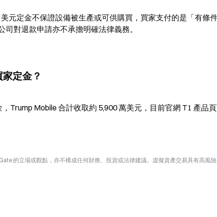
款，100 美元定金不保證設備被生產或可供購買，買家支付的是「有條
公司對退款申請亦不承擔明確法律義務。
少買家定金？
rump Mobile 合計收取約 5,900 萬美元，目前官網 T1 產品
Gate 的立場或觀點，亦不構成任何財務、投資或法律建議。虛擬資產交易具有高風