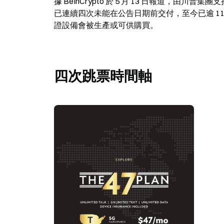
據 BeInCrypto 於 5 月 13 日報道，由川普集團支
已連續四次未能在公告日期前交付，至今已逾 11 個月。據
證設備會被生產或可供購買。
四次跳票時間軸