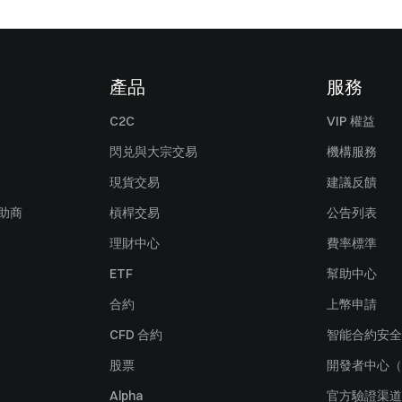
產品
服務
C2C
VIP 權益
閃兑與大宗交易
機構服務
現貨交易
建議反饋
贊助商
槓桿交易
公告列表
理財中心
費率標準
ETF
幫助中心
合約
上幣申請
CFD 合約
智能合約安全
股票
開發者中心（
Alpha
官方驗證渠道