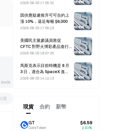
到意外
2026-08-03 17:05:32
因供應疑慮推升可可合約上
漲 10%，逼近每噸 $6,000
2026-08-03 17:05:23
美國民主黨參議員敦促
CFTC 對野火博彩產品進行
限制，理由是創紀錄的火災
2026-08-03 16:07:35
季節
馬斯克表示目前時機是 8 月
3 日，適合為 SpaceX 進行
買入。
2026-08-03 14:12:13
0/400
回覆
現貨
合約
新幣
GT
$6.59
GateToken
2.01%