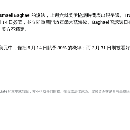
smaeil Baghaei 的說法，上週六就美伊協議時間表出現爭議。Tru
 6 月 14 日簽署，並立即重新開放霍爾木茲海峽。Baghaei 否認週
旬，美方不穩定。
萬美元中，僅把 6 月 14 日賦予 39% 的機率；而 7 月 31 日則被看好
Gate 的立場或觀點，亦不構成任何財務、投資或法律建議。虛擬資產交易具有高風