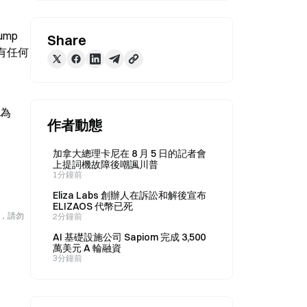
mp 
Share
日有任何
為 
作者動態
加拿大總理卡尼在 8 月 5 日的記者會
上提詞機故障後嘲諷川普
1分鐘前
Eliza Labs 創辦人在訴訟和解後宣布
ELIZAOS 代幣已死
險，請勿
2分鐘前
AI 基礎設施公司 Sapiom 完成 3,500
萬美元 A 輪融資
3分鐘前