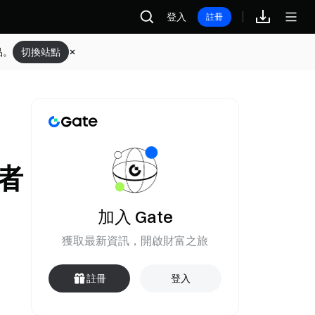
登入
註冊
品。
切換站點
易者
加入 Gate
獲取最新資訊，開啟財富之旅
註冊
登入