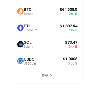
BTC
$64,509.5
Bitcoin
0.57%
ETH
$1,897.54
Ethereum
1.64%
SOL
$73.47
Solana
-0.44%
$1.0008
USDC
0.00%
USDCoin
更多