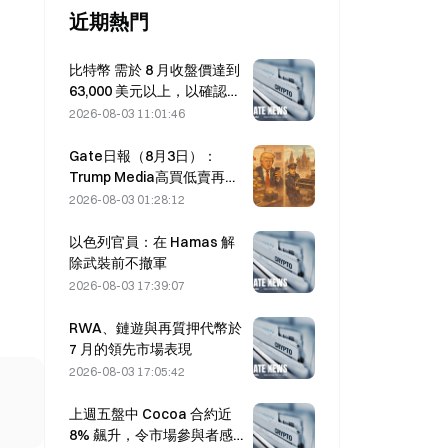
近期熱門
比特幣 需於 8 月收盤價達到
63,000 美元以上，以確認熊
市底部；10 倍研究指出
2026-08-03 11:01:46
Gate日報（8月3日）：
Trump Media高買低賣再轉
2628枚比特幣；莫斯科加密
2026-08-03 01:28:12
挖礦禁令8月起生效
以色列官員：在 Hamas 解
除武裝前不撤軍
2026-08-03 17:39:07
RWA、鏈遊與再質押代幣於
7 月的領先市場表現
2026-08-03 17:05:42
上週五盤中 Cocoa 合約近
8% 飆升，令市場參與者感