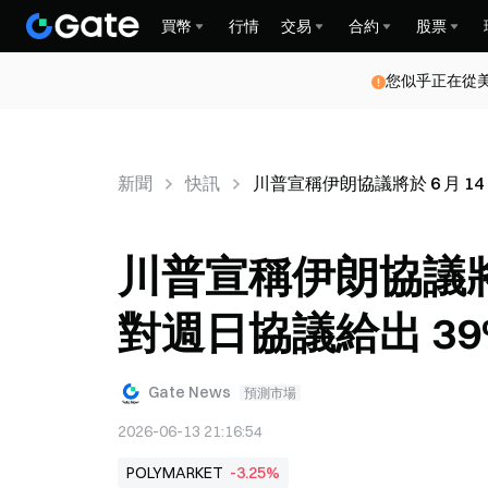
買幣
行情
交易
合約
股票
您似乎正在從
新聞
快訊
川普宣稱伊朗協議將於 6 月 1
川普宣稱伊朗協議將於
對週日協議給出 39
Gate News
預測市場
2026-06-13 21:16:54
POLYMARKET
-3.25%