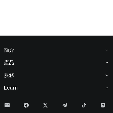
簡介
關於我們
產品
職業機會
C2C
服務
新聞中心
閃兑與大宗交易
VIP 權益
F1 紅牛車隊官方贊助商
Learn
現貨交易
機構服務
用戶協議
學院
槓桿交易
建議反饋
風險警示
Gate 快訊
理財中心
公告列表
隱私政策