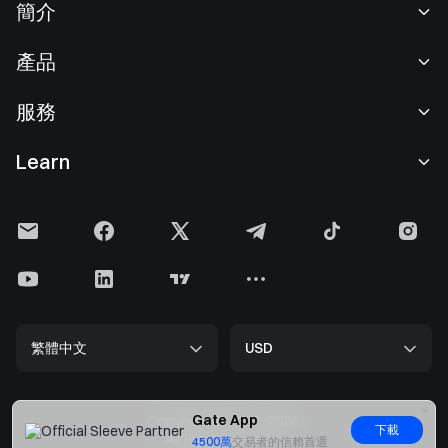
簡介
關於我們
產品
職業機會
C2C
服務
新聞中心
閃兑與大宗交易
VIP 權益
F1 紅牛車隊官方贊助商
Learn
現貨交易
機構服務
用戶協議
學院
槓桿交易
建議反饋
風險警示
Gate 快訊
理財中心
公告列表
隱私政策
Gate Blog
ETF
費率標準
Cookie 政策
加密貨幣百科
合約
幫助中心
媒體工具包
Gate 研究院
CFD 合約
繁體中文
USD
上幣申請
儲備金
比特幣減半
股票
智能合約安全
牌照
以太坊 (ETH) 升級
Alpha
開發者中心（API）
安全方案
Gate App
Copyright © 2013-2026.
下載
大數据
Gate Pay
All Right Reserved.
4500萬
交易者的信賴首選