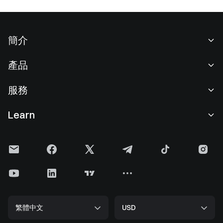
簡介
關於我們
產品
職業機會
C2C
服務
新聞中心
閃兑與大宗交易
VIP 權益
F1 紅牛車隊官方贊助商
Learn
現貨交易
機構服務
用戶協議
學院
槓桿交易
建議反饋
風險警示
Gate 快訊
理財中心
公告列表
隱私政策
Gate Blog
ETF
費率標準
Cookie 政策
加密貨幣百科
合約
幫助中心
媒體工具包
Gate 研究院
CFD 合約
繁體中文
USD
上幣申請
儲備金
比特幣減半
股票