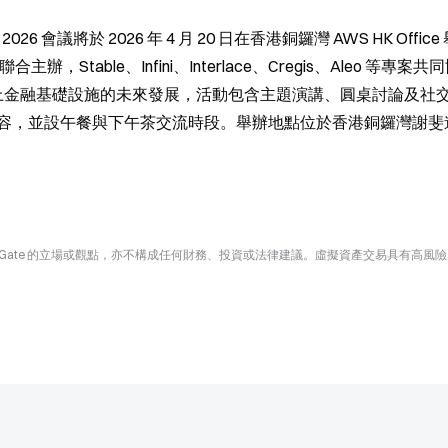
s 2026 會議將於 2026 年 4 月 20 日在香港銅鑼灣 AWS HK Offic
k 聯合主辦，Stable、Infini、Interlace、Cregis、Aleo 等專案共
及鏈上金融基礎設施的未來發展，活動包含主題演講、圓桌討論及社
，並設午餐與下午茶交流時段。舉辦地點位於香港銅鑼灣謝斐道 5
Gate 的立場或觀點，亦不構成任何財務、投資或法律建議。虛擬資產交易具有高風