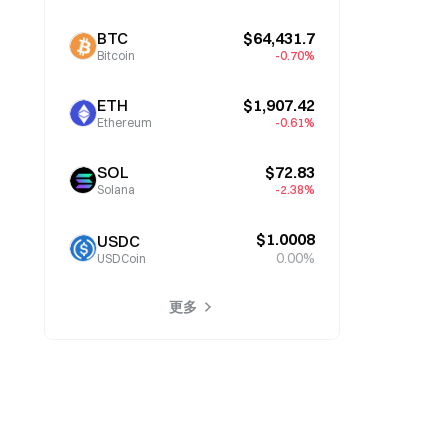
BTC
$64,431.7
Bitcoin
-0.70%
ETH
$1,907.42
Ethereum
-0.61%
SOL
$72.83
Solana
-2.38%
$1.0008
USDC
0.00%
USDCoin
更多