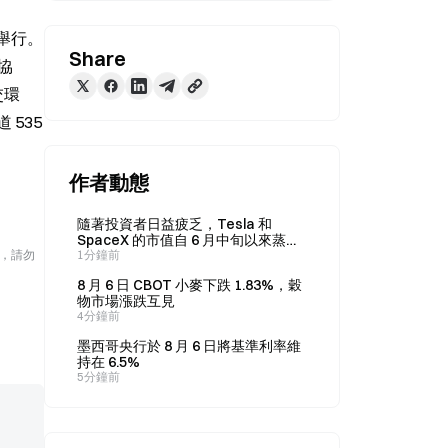
e 舉行。
Share
同協
交環
35 
作者動態
隨著投資者日益疲乏，Tesla 和
SpaceX 的市值自 6 月中旬以來蒸發
險，請勿
1.4 兆美元。
1分鐘前
8 月 6 日 CBOT 小麥下跌 1.83%，穀
物市場漲跌互見
4分鐘前
墨西哥央行於 8 月 6 日將基準利率維
持在 6.5%
5分鐘前