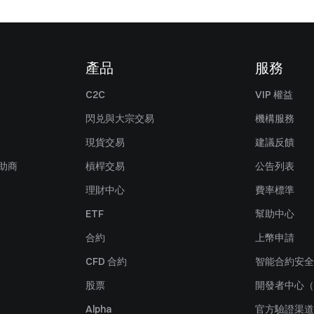
產品
服務
C2C
VIP 權益
閃兑與大宗交易
機構服務
現貨交易
建議反饋
贊助商
槓桿交易
公告列表
理財中心
費率標準
ETF
幫助中心
合約
上幣申請
CFD 合約
智能合約安全
股票
開發者中心（
Alpha
官方驗證渠道