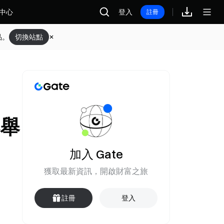
中心
登入
註冊
品。
切換站點
港舉
加入 Gate
獲取最新資訊，開啟財富之旅
註冊
登入