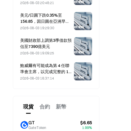
交易量
2026-08-03 20:48:21
美元/日圓下跌0.35%至
156.85，因日圓在亞洲早盤
走強
2026-08-03 19:29:30
美國財政部上調第3季借款預
估至7390億美元
2026-08-03 19:09:25
鮑威爾有可能成為第 4 任聯
準會主席，以完成完整的 14
年任期，前提是他任期延至
2026-08-03 18:37:14
2028 年 1 月。
現貨
合約
新幣
GT
$6.65
GateToken
1.99%